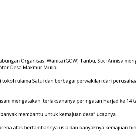
abungan Organisasi Wanita (GOW) Tanbu, Suci Annisa meng
antor Desa Makmur Mulia.
i tokoh ulama Satui dan berbagai perwakilan dari perusaha
ani mengatakan, terlaksananya peringatan Harjad ke 14 t
t banyak membantu untuk kemajuan desa” ucapnya.
arena atas bertambahnya usia dan banyaknya kemajuan hing