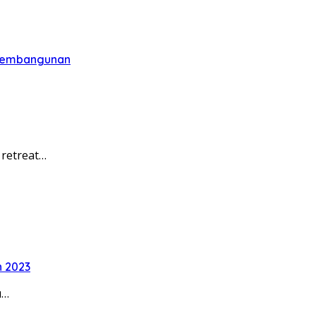
 Pembangunan
 retreat…
n 2023
u…