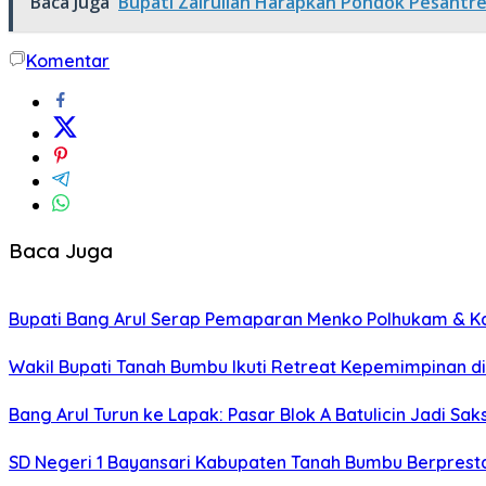
Baca Juga
Bupati Zairullah Harapkan Pondok Pesantr
Komentar
Baca Juga
Bupati Bang Arul Serap Pemaparan Menko Polhukam & K
Wakil Bupati Tanah Bumbu Ikuti Retreat Kepemimpinan d
Bang Arul Turun ke Lapak: Pasar Blok A Batulicin Jadi Sak
SD Negeri 1 Bayansari Kabupaten Tanah Bumbu Berprestas