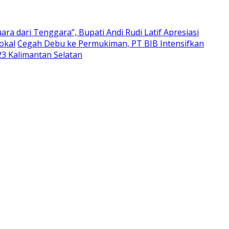
ara dari Tenggara”, Bupati Andi Rudi Latif Apresiasi
okal
Cegah Debu ke Permukiman, PT BIB Intensifkan
3 Kalimantan Selatan