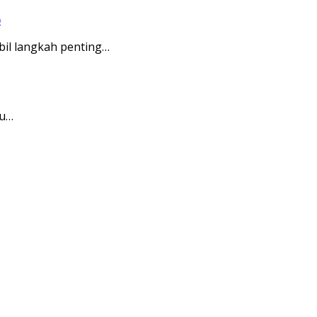
)
il langkah penting…
bu…