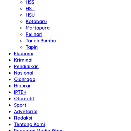
HSS
HST
HSU
Kotabaru
Martapura
Pelihari
Tanah Bumbu
Tapin
Ekonomi
Kriminal
Pendidikan
Nasional
Olahraga
Hiburan
IPTEK
Otomotif
Sport
Advetorial
Redaksi
Tentang Kami
Pedoman Media Siber