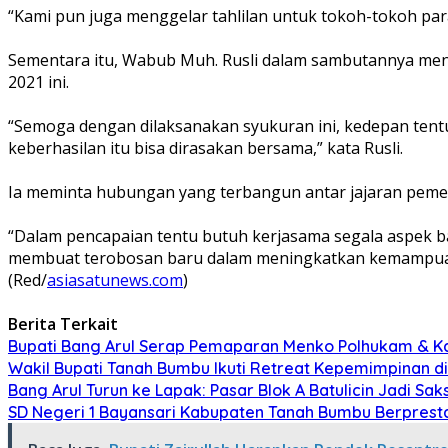
“Kami pun juga menggelar tahlilan untuk tokoh-tokoh pa
Sementara itu, Wabub Muh. Rusli dalam sambutannya men
2021 ini.
“Semoga dengan dilaksanakan syukuran ini, kedepan tentu
keberhasilan itu bisa dirasakan bersama,” kata Rusli.
Ia meminta hubungan yang terbangun antar jajaran pemeri
“Dalam pencapaian tentu butuh kerjasama segala aspek b
membuat terobosan baru dalam meningkatkan kemampua
(Red/
asiasatunews.com
)
Berita Terkait
Bupati Bang Arul Serap Pemaparan Menko Polhukam & K
Wakil Bupati Tanah Bumbu Ikuti Retreat Kepemimpinan d
Bang Arul Turun ke Lapak: Pasar Blok A Batulicin Jadi Sak
SD Negeri 1 Bayansari Kabupaten Tanah Bumbu Berprestas