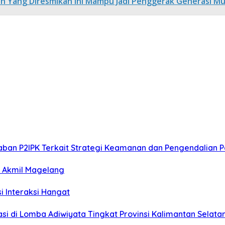
en Yang Diresmikan Ini Mampu Jadi Penggerak Generasi Mu
aban P2IPK Terkait Strategi Keamanan dan Pengendalian
i Akmil Magelang
si Interaksi Hangat
i di Lomba Adiwiyata Tingkat Provinsi Kalimantan Selata