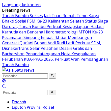
Langsung ke konten
Breaking News
Tanah Bumbu Sukses Jadi Tuan Rumah Temu Karya
Bhakti Sosial PSM Ke-23 Kalimantan Selatan
Status Siaga
Darurat, Tanah Bumbu Perkuat Kesiapsiagaan Hadapi
Karhutla dan Bencana Hidrometeorologi
MTQN Ke-23
Kecamatan Simpang Empat: Ikhtiar Membangun
Generasi Qur’ani
Bupati Andi Rudi Latif Perkuat SDM,
Disnakertrans Gelar Pelatihan Desain Grafis dan
Barbershop
Penandatanganan Nota Kesepakatan
Perubahan KUA-PPAS 2026, Perkuat Arah Pembangunan
Tanah Bumbu
Daerah
Liputan Provinsi Kalsel