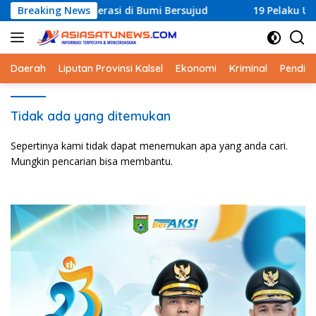
Langsung
ngan Literasi di Bumi Bersujud
Breaking News
19 Pelaku Usaha Mikro T
ke
konten
Daerah
Liputan Provinsi Kalsel
Ekonomi
Kriminal
Pendid
Tidak ada yang ditemukan
Sepertinya kami tidak dapat menemukan apa yang anda cari.
Mungkin pencarian bisa membantu.