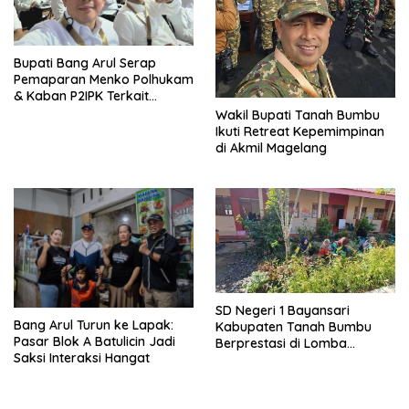
Bupati Bang Arul Serap
Pemaparan Menko Polhukam
& Kaban P2IPK Terkait
Strategi Keamanan dan
Wakil Bupati Tanah Bumbu
Pengendalian Pembangunan
Ikuti Retreat Kepemimpinan
di Akmil Magelang
SD Negeri 1 Bayansari
Bang Arul Turun ke Lapak:
Kabupaten Tanah Bumbu
Pasar Blok A Batulicin Jadi
Berprestasi di Lomba
Saksi Interaksi Hangat
Adiwiyata Tingkat Provinsi
Kalimantan Selatan 2023