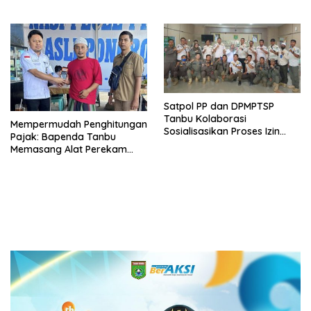
Adiwiyata Tingkat Provinsi
Kalimantan Selatan 2023
Satpol PP dan DPMPTSP
Tanbu Kolaborasi
Mempermudah Penghitungan
Sosialisasikan Proses Izin
Pajak: Bapenda Tanbu
Usaha Melalui Sistem OSS
Memasang Alat Perekam
Data Transaksi Pembayaran
(PEDATI)