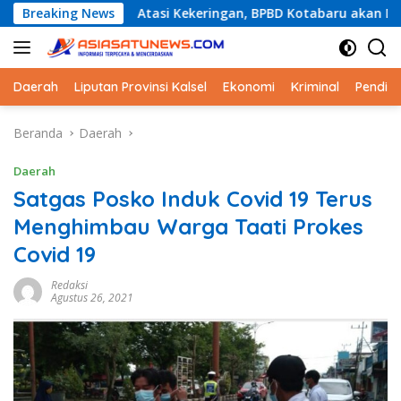
Langsung
Breaking News
Atasi Kekeringan, BPBD Kotabaru akan Distribusikan Air 
ke
konten
Daerah
Liputan Provinsi Kalsel
Ekonomi
Kriminal
Pendid
Beranda
Daerah
Daerah
Satgas Posko Induk Covid 19 Terus
Menghimbau Warga Taati Prokes
Covid 19
Redaksi
Agustus 26, 2021