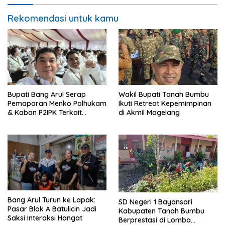
Rekomendasi untuk kamu
Bupati Bang Arul Serap
Wakil Bupati Tanah Bumbu
Pemaparan Menko Polhukam
Ikuti Retreat Kepemimpinan
& Kaban P2IPK Terkait
di Akmil Magelang
Strategi Keamanan dan
Pengendalian Pembangunan
Bang Arul Turun ke Lapak:
SD Negeri 1 Bayansari
Pasar Blok A Batulicin Jadi
Kabupaten Tanah Bumbu
Saksi Interaksi Hangat
Berprestasi di Lomba