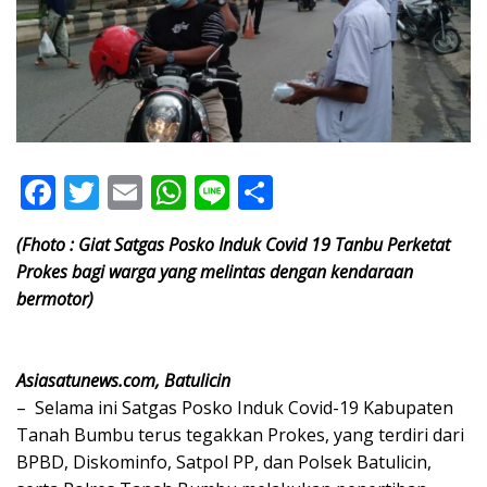
F
T
E
W
Li
S
ac
w
m
h
n
h
(Fhoto : Giat Satgas Posko Induk Covid 19 Tanbu Perketat
e
itt
ai
at
e
ar
Prokes bagi warga yang melintas dengan kendaraan
b
er
l
s
e
bermotor)
o
A
o
p
Asiasatunews.com, Batulicin
k
p
– Selama ini Satgas Posko Induk Covid-19 Kabupaten
Tanah Bumbu terus tegakkan Prokes, yang terdiri dari
BPBD, Diskominfo, Satpol PP, dan Polsek Batulicin,