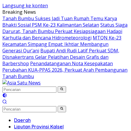
Langsung ke konten
Breaking News
Tanah Bumbu Sukses Jadi Tuan Rumah Temu Karya
Bhakti Sosial PSM Ke-23 Kalimantan Selatan
Status Siaga
Darurat, Tanah Bumbu Perkuat Kesiapsiagaan Hadapi
Karhutla dan Bencana Hidrometeorologi
MTQN Ke-23
Kecamatan Simpang Empat: Ikhtiar Membangun
Generasi Qur’ani
Bupati Andi Rudi Latif Perkuat SDM,
Disnakertrans Gelar Pelatihan Desain Grafis dan
Barbershop
Penandatanganan Nota Kesepakatan
Perubahan KUA-PPAS 2026, Perkuat Arah Pembangunan
Tanah Bumbu
Daerah
Liputan Provinsi Kalsel