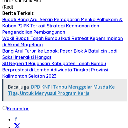
tutur Kadisdik Eka.
(Red)
Berita Terkait
Bupati Bang Arul Serap Pemaparan Menko Polhukam &
Kaban P2IPK Terkait Strategi Keamanan dan
Pengendalian Pembangunan
Wakil Bupati Tanah Bumbu Ikuti Retreat Kepemimpinan
di Akmil Magelang
Bang Arul Turun ke Lapak: Pasar Blok A Batulicin Jadi
Saksi Interaksi Hangat
SD Negeri 1 Bayansari Kabupaten Tanah Bumbu
Berprestasi di Lomba Adiwiyata Tingkat Provinsi
Kalimantan Selatan 2023
Baca Juga
DPD KNPI Tanbu Menggelar Musda Ke
Tiga, Untuk Menyusul Program Kerja
Komentar