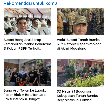
Rekomendasi untuk kamu
Bupati Bang Arul Serap
Wakil Bupati Tanah Bumbu
Pemaparan Menko Polhukam
Ikuti Retreat Kepemimpinan
& Kaban P2IPK Terkait
di Akmil Magelang
Strategi Keamanan dan
Pengendalian Pembangunan
Bang Arul Turun ke Lapak:
SD Negeri 1 Bayansari
Pasar Blok A Batulicin Jadi
Kabupaten Tanah Bumbu
Saksi Interaksi Hangat
Berprestasi di Lomba
Adiwiyata Tingkat Provinsi