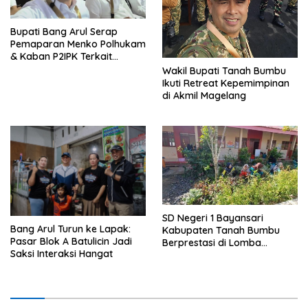
Bupati Bang Arul Serap
Pemaparan Menko Polhukam
& Kaban P2IPK Terkait
Strategi Keamanan dan
Wakil Bupati Tanah Bumbu
Pengendalian Pembangunan
Ikuti Retreat Kepemimpinan
di Akmil Magelang
SD Negeri 1 Bayansari
Bang Arul Turun ke Lapak:
Kabupaten Tanah Bumbu
Pasar Blok A Batulicin Jadi
Berprestasi di Lomba
Saksi Interaksi Hangat
Adiwiyata Tingkat Provinsi
Kalimantan Selatan 2023