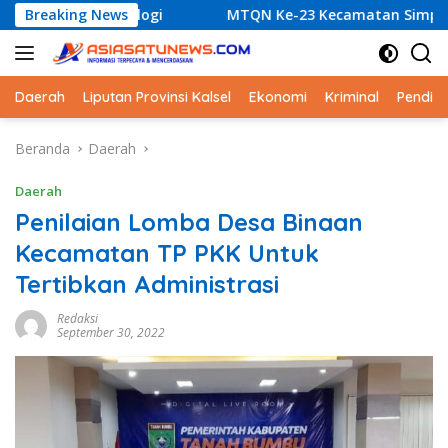
Langsung
ogi
Breaking News
MTQN Ke-23 Kecamatan Simpang Empat: Ikhtiar M
ke
konten
Daerah
Liputan Provinsi Kalsel
Ekonomi
Kriminal
Pendid
Beranda
Daerah
Daerah
Penilaian Lomba Desa Binaan
Kecamatan TP PKK Untuk
Tertibkan Administrasi
Redaksi
September 30, 2022