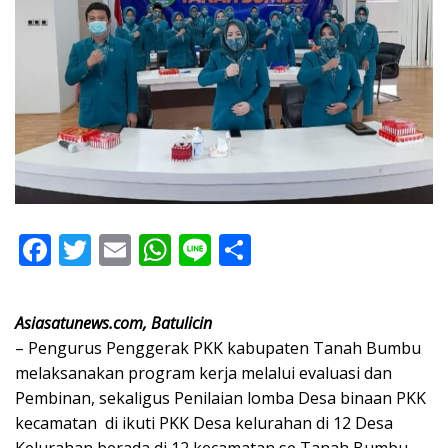
F
T
E
W
Li
S
ac
w
m
h
n
h
e
itt
ai
at
e
ar
Asiasatunews.com, Batulicin
b
er
l
s
e
– Pengurus Penggerak PKK kabupaten Tanah Bumbu
o
A
melaksanakan program kerja melalui evaluasi dan
Pembinan, sekaligus Penilaian lomba Desa binaan PKK
o
p
kecamatan di ikuti PKK Desa kelurahan di 12 Desa
k
p
Kelurahan berada di 12 kecamatan se Tanah Bumbu.