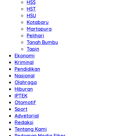
HSS
HST
HSU
Kotabaru
Martapura
Pelihari
Tanah Bumbu
Tapin
Ekonomi
Kriminal
Pendidikan
Nasional
Olahraga
Hiburan
IPTEK
Otomotif
Sport
Advetorial
Redaksi
Tentang Kami
Pedoman Media Siber