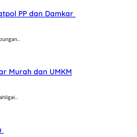
 Satpol PP dan Damkar
gabungan…
asar Murah dan UMKM
ahligai…
u