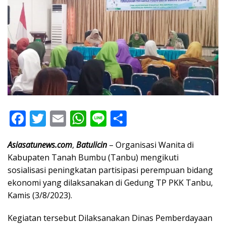
F
T
E
W
Li
S
ac
w
m
h
n
h
Asiasatunews.com
,
Batulicin
– Organisasi Wanita di
e
itt
ai
at
e
ar
Kabupaten Tanah Bumbu (Tanbu) mengikuti
b
er
l
s
e
sosialisasi peningkatan partisipasi perempuan bidang
o
A
ekonomi yang dilaksanakan di Gedung TP PKK Tanbu,
o
p
Kamis (3/8/2023).
k
p
Kegiatan tersebut Dilaksanakan Dinas Pemberdayaan