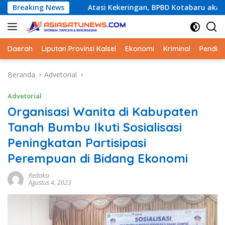
Langsung
Breaking News
Atasi Kekeringan, BPBD Kotabaru akan Distribusikan Ai
ke
konten
Daerah
Liputan Provinsi Kalsel
Ekonomi
Kriminal
Pendid
Beranda
Advetorial
Advetorial
Organisasi Wanita di Kabupaten
Tanah Bumbu Ikuti Sosialisasi
Peningkatan Partisipasi
Perempuan di Bidang Ekonomi
Redaksi
Agustus 4, 2023