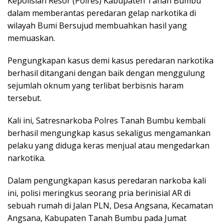
Kepolisian Resor (Polres) Kabupaten Tanah Bumbu
b
er
l
s
e
dalam memberantas peredaran gelap narkotika di
o
A
wilayah Bumi Bersujud membuahkan hasil yang
o
p
memuaskan.
k
p
Pengungkapan kasus demi kasus peredaran narkotika
berhasil ditangani dengan baik dengan menggulung
sejumlah oknum yang terlibat berbisnis haram
tersebut.
Kali ini, Satresnarkoba Polres Tanah Bumbu kembali
berhasil mengungkap kasus sekaligus mengamankan
pelaku yang diduga keras menjual atau mengedarkan
narkotika.
Dalam pengungkapan kasus peredaran narkoba kali
ini, polisi meringkus seorang pria berinisial AR di
sebuah rumah di Jalan PLN, Desa Angsana, Kecamatan
Angsana, Kabupaten Tanah Bumbu pada Jumat