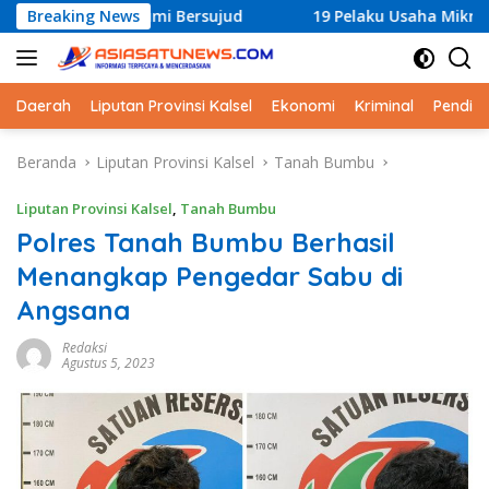
Langsung
 Bumi Bersujud
Breaking News
19 Pelaku Usaha Mikro Terima Sertifikat
ke
konten
Daerah
Liputan Provinsi Kalsel
Ekonomi
Kriminal
Pendid
Beranda
Liputan Provinsi Kalsel
Tanah Bumbu
Liputan Provinsi Kalsel
,
Tanah Bumbu
Polres Tanah Bumbu Berhasil
Menangkap Pengedar Sabu di
Angsana
Redaksi
Agustus 5, 2023