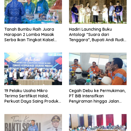
Tanah Bumbu Raih Juara
Hadiri Launching Buku
Harapan 2 Lomba Masak
Antologi “Suara dari
Serba Ikan Tingkat Kalsel
Tenggara”, Bupati Andi Rudi
2026
Latif Apresiasi
Perkembangan Literasi di
Bumi Bersujud
19 Pelaku Usaha Mikro
Cegah Debu ke Permukiman,
Terima Sertifikat Halal,
PT BIB Intensifkan
Perkuat Daya Saing Produk
Penyiraman hingga Jalan
Lokal
Desa Mekar Jaya