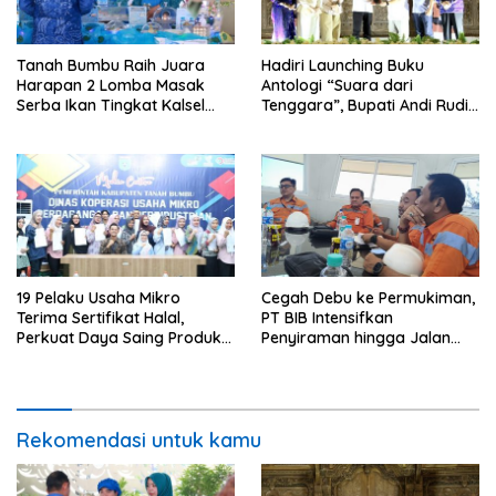
Tanah Bumbu Raih Juara
Hadiri Launching Buku
Harapan 2 Lomba Masak
Antologi “Suara dari
Serba Ikan Tingkat Kalsel
Tenggara”, Bupati Andi Rudi
2026
Latif Apresiasi
Perkembangan Literasi di
Bumi Bersujud
19 Pelaku Usaha Mikro
Cegah Debu ke Permukiman,
Terima Sertifikat Halal,
PT BIB Intensifkan
Perkuat Daya Saing Produk
Penyiraman hingga Jalan
Lokal
Desa Mekar Jaya
Rekomendasi untuk kamu