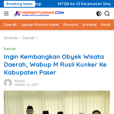
Langsung
logi
Breaking News
MTQN Ke-23 Kecamatan Simpang Empat: Ikhtiar 
ke
konten
Daerah
Liputan Provinsi Kalsel
Ekonomi
Kriminal
Pendid
Beranda
Daerah
Daerah
Ingin Kembangkan Obyek Wisata
Daerah, Wabup M Rusli Kunker Ke
Kabupaten Paser
Redaksi
Oktober 23, 2021