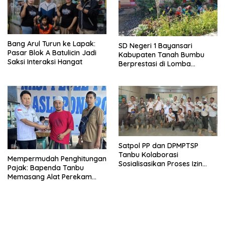
Bang Arul Turun ke Lapak:
SD Negeri 1 Bayansari
Pasar Blok A Batulicin Jadi
Kabupaten Tanah Bumbu
Saksi Interaksi Hangat
Berprestasi di Lomba
Adiwiyata Tingkat Provinsi
Kalimantan Selatan 2023
Satpol PP dan DPMPTSP
Tanbu Kolaborasi
Mempermudah Penghitungan
Sosialisasikan Proses Izin
Pajak: Bapenda Tanbu
Usaha Melalui Sistem OSS
Memasang Alat Perekam
Data Transaksi Pembayaran
(PEDATI)