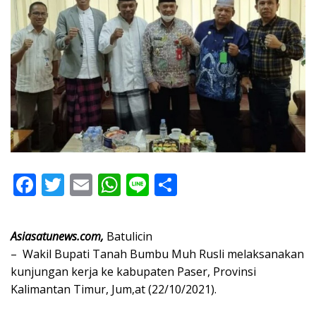
F
T
E
W
Li
S
ac
w
m
h
n
h
e
itt
ai
at
e
ar
Asiasatunews.com,
Batulicin
b
er
l
s
e
– Wakil Bupati Tanah Bumbu Muh Rusli melaksanakan
o
A
kunjungan kerja ke kabupaten Paser, Provinsi
Kalimantan Timur, Jum,at (22/10/2021).
o
p