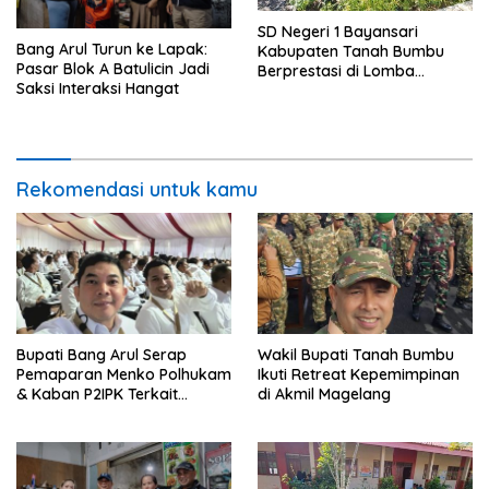
SD Negeri 1 Bayansari
Bang Arul Turun ke Lapak:
Kabupaten Tanah Bumbu
Pasar Blok A Batulicin Jadi
Berprestasi di Lomba
Saksi Interaksi Hangat
Adiwiyata Tingkat Provinsi
Kalimantan Selatan 2023
Rekomendasi untuk kamu
Bupati Bang Arul Serap
Wakil Bupati Tanah Bumbu
Pemaparan Menko Polhukam
Ikuti Retreat Kepemimpinan
& Kaban P2IPK Terkait
di Akmil Magelang
Strategi Keamanan dan
Pengendalian Pembangunan