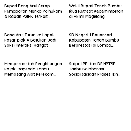
Bupati Bang Arul Serap
Wakil Bupati Tanah Bumbu
Pemaparan Menko Polhukam
Ikuti Retreat Kepemimpinan
& Kaban P2IPK Terkait
di Akmil Magelang
Strategi Keamanan dan
Pengendalian Pembangunan
Bang Arul Turun ke Lapak:
SD Negeri 1 Bayansari
Pasar Blok A Batulicin Jadi
Kabupaten Tanah Bumbu
Saksi Interaksi Hangat
Berprestasi di Lomba
Adiwiyata Tingkat Provinsi
Kalimantan Selatan 2023
Mempermudah Penghitungan
Satpol PP dan DPMPTSP
Pajak: Bapenda Tanbu
Tanbu Kolaborasi
Memasang Alat Perekam
Sosialisasikan Proses Izin
Data Transaksi Pembayaran
Usaha Melalui Sistem OSS
(PEDATI)