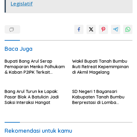
Legislatif
Baca Juga
Bupati Bang Arul Serap
Wakil Bupati Tanah Bumbu
Pemaparan Menko Polhukam
Ikuti Retreat Kepemimpinan
& Kaban P2IPK Terkait
di Akmil Magelang
Strategi Keamanan dan
Pengendalian Pembangunan
Bang Arul Turun ke Lapak:
SD Negeri 1 Bayansari
Pasar Blok A Batulicin Jadi
Kabupaten Tanah Bumbu
Saksi Interaksi Hangat
Berprestasi di Lomba
Adiwiyata Tingkat Provinsi
Kalimantan Selatan 2023
Rekomendasi untuk kamu