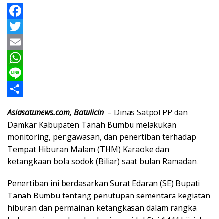
F
a
T
c
w
E
e
i
m
W
b
t
a
h
L
o
t
i
a
i
S
Asiasatunews.com, Batulicin
– Dinas Satpol PP dan
o
e
l
t
n
h
Damkar Kabupaten Tanah Bumbu melakukan
k
r
s
e
a
monitoring, pengawasan, dan penertiban terhadap
Tempat Hiburan Malam (THM) Karaoke dan
A
r
ketangkaan bola sodok (Biliar) saat bulan Ramadan.
p
e
p
Penertiban ini berdasarkan Surat Edaran (SE) Bupati
Tanah Bumbu tentang penutupan sementara kegiatan
hiburan dan permainan ketangkasan dalam rangka