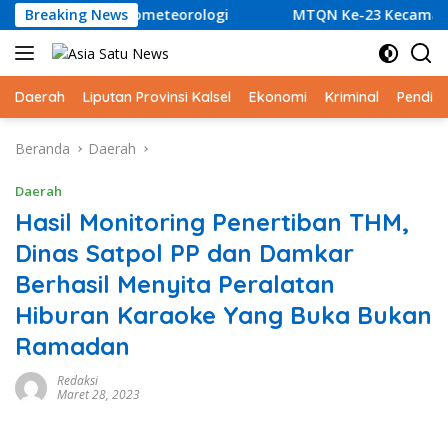
Langsung
an Bencana Hidrometeorologi
Breaking News
MTQN Ke-23 Kecamatan S
ke
konten
Daerah
Liputan Provinsi Kalsel
Ekonomi
Kriminal
Pendid
Beranda
Daerah
Daerah
Hasil Monitoring Penertiban THM,
Dinas Satpol PP dan Damkar
Berhasil Menyita Peralatan
Hiburan Karaoke Yang Buka Bukan
Ramadan
Redaksi
Maret 28, 2023