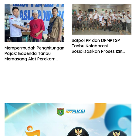
Kalimantan Selatan 2023
Satpol PP dan DPMPTSP
Tanbu Kolaborasi
Mempermudah Penghitungan
Sosialisasikan Proses Izin
Pajak: Bapenda Tanbu
Usaha Melalui Sistem OSS
Memasang Alat Perekam
Data Transaksi Pembayaran
(PEDATI)