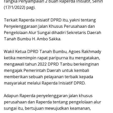
rangka Penyampaian 2 buah Raperda Inisiatif, Senin
o
p
(17/1/2022) pagi.
k
p
Terkait Raperda inisiatif DPRD itu, yakni tentang
Penyelenggaraan Jalan Khusus Perusahaan dan
Pengelolaan Alur Sungai dihadiri Sekretaris Daerah
Tanah Bumbu H. Ambo Sakka.
Wakil Ketua DPRD Tanah Bumbu, Agoes Rakhmady
ketika memimpin rapat paripurna itu mengatakan,
mengawali tahun 2022 DPRD Tanbu berkeinginan
mengajak Pemerintah Daerah untuk kembali
memberikan sebuah pelayanan terbaik kepada
masyarakat melalui Raperda Inisiatif DPRD.
Adapun Raperda penyelenggaran jalan khusus
perusahaan dan Raperda tentang pengelolaan alur
sungai itu, bertujuan mewujudkan keamanan,