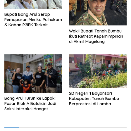
Bupati Bang Arul Serap
Pemaparan Menko Polhukam
& Kaban P2IPK Terkait
Strategi Keamanan dan
Wakil Bupati Tanah Bumbu
Pengendalian Pembangunan
Ikuti Retreat Kepemimpinan
di Akmil Magelang
SD Negeri 1 Bayansari
Bang Arul Turun ke Lapak:
Kabupaten Tanah Bumbu
Pasar Blok A Batulicin Jadi
Berprestasi di Lomba
Saksi Interaksi Hangat
Adiwiyata Tingkat Provinsi
Kalimantan Selatan 2023