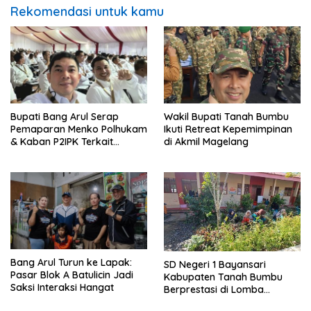
Rekomendasi untuk kamu
Bupati Bang Arul Serap
Wakil Bupati Tanah Bumbu
Pemaparan Menko Polhukam
Ikuti Retreat Kepemimpinan
& Kaban P2IPK Terkait
di Akmil Magelang
Strategi Keamanan dan
Pengendalian Pembangunan
Bang Arul Turun ke Lapak:
SD Negeri 1 Bayansari
Pasar Blok A Batulicin Jadi
Kabupaten Tanah Bumbu
Saksi Interaksi Hangat
Berprestasi di Lomba
Adiwiyata Tingkat Provinsi