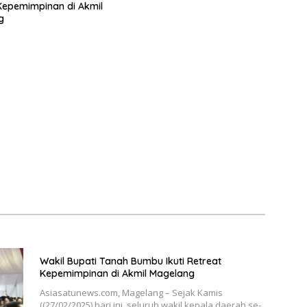
Kepemimpinan di Akmil
g
Wakil Bupati Tanah Bumbu Ikuti Retreat
Kepemimpinan di Akmil Magelang
Asiasatunews.com, Magelang – Sejak Kamis
((27/02/2025) hari ini, seluruh wakil kepala daerah se-