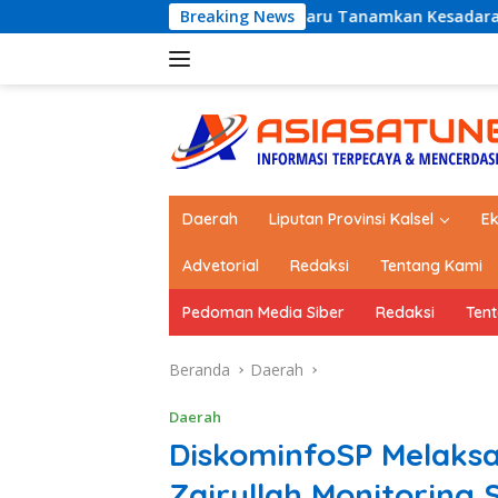
Langsung
EST 2026, Dishub Kotabaru Tanamkan Kesadaran Tertib Lalu Li
Breaking News
ke
konten
Daerah
Liputan Provinsi Kalsel
E
Advetorial
Redaksi
Tentang Kami
Pedoman Media Siber
Redaksi
Ten
Beranda
Daerah
Daerah
DiskominfoSP Melaks
Zairullah Monitoring 