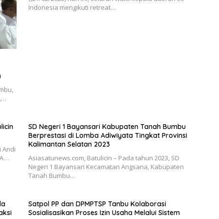
Indonesia mengikuti retreat…
n
umbu,
l,…
licin
SD Negeri 1 Bayansari Kabupaten Tanah Bumbu
Berprestasi di Lomba Adiwiyata Tingkat Provinsi
Kalimantan Selatan 2023
i Andi
 A…
Asiasatunews.com, Batulicin – Pada tahun 2023, SD
Negeri 1 Bayansari Kecamatan Angsana, Kabupaten
Tanah Bumbu…
da
Satpol PP dan DPMPTSP Tanbu Kolaborasi
aksi
Sosialisasikan Proses Izin Usaha Melalui Sistem