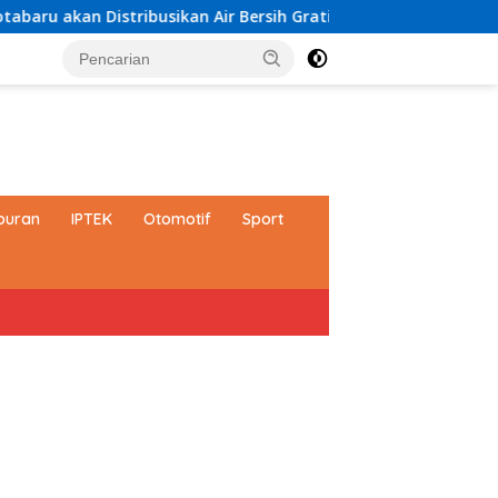
stribusikan Air Bersih Gratis kepada Masyarakat
Paduan
buran
IPTEK
Otomotif
Sport