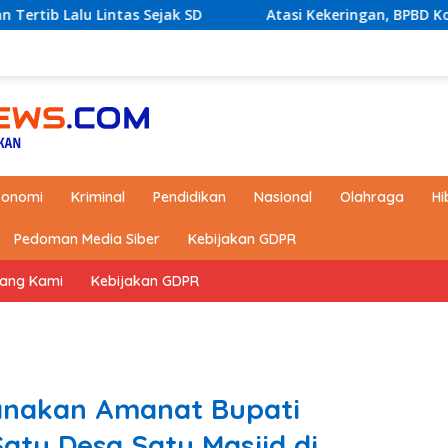
ntas Sejak SD
Atasi Kekeringan, BPBD Kotabaru akan Di
konomi
Kriminal
Pendidikan
Nasional
Olahraga
Hi
Pedoman Media Siber
Kebijakan GDPR
tang Kami
Kebijakan GDPR
anakan Amanat Bupati
Satu Desa Satu Masjid di