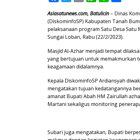
ac
w
m
h
n
h
Asiasatunews.com, Batulicin
– Dinas Komu
e
itt
ai
at
e
ar
(DiskominfoSP) Kabupaten Tanah Bumb
b
er
l
s
e
pelaksanaan program Satu Desa Satu M
o
A
Sungai Loban, Rabu (22/2/2023).
o
p
Masjid Al-Azhar menjadi tempat dilak
k
p
yang bertujuan untuk memakmurkan te
keagamaan didalamnya.
Kepala DiskominfoSP Ardiansyah diwaki
mengatakan tujuan kedatangannya b
amanat Bupati Abah HM Zairullah azhar
Martani sekaligus monitoring penera
Subari juga mengatakan, Bupati berpe
makmur dengan kegiatan keagamaan di