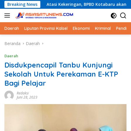
Langsung
Breaking News
Atasi Kekeringan, BPBD Kotabaru akan Distribusikan Air
ke
konten
Daerah
Liputan Provinsi Kalsel
Ekonomi
Kriminal
Pendid
Beranda
Daerah
Daerah
Disdukpencapil Tanbu Kunjungi
Sekolah Untuk Perekaman E-KTP
Bagi Pelajar
Redaksi
Juni 28, 2023