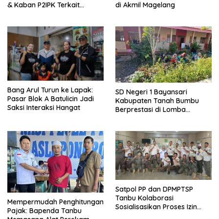
& Kaban P2IPK Terkait
di Akmil Magelang
Strategi Keamanan dan
Pengendalian Pembangunan
Bang Arul Turun ke Lapak:
SD Negeri 1 Bayansari
Pasar Blok A Batulicin Jadi
Kabupaten Tanah Bumbu
Saksi Interaksi Hangat
Berprestasi di Lomba
Adiwiyata Tingkat Provinsi
Kalimantan Selatan 2023
Satpol PP dan DPMPTSP
Tanbu Kolaborasi
Mempermudah Penghitungan
Sosialisasikan Proses Izin
Pajak: Bapenda Tanbu
Usaha Melalui Sistem OSS