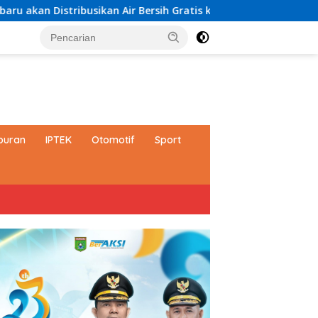
ir Bersih Gratis kepada Masyarakat
Paduan Suara TP PKK
buran
IPTEK
Otomotif
Sport