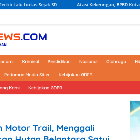
Atasi Kekeringan, BPBD Kotabaru akan Distribusikan A
konomi
Kriminal
Pendidikan
Nasional
Olahraga
Hi
Pedoman Media Siber
Kebijakan GDPR
tang Kami
Kebijakan GDPR
Motor Trail, Menggali
ikan Hutan Belantara Satui