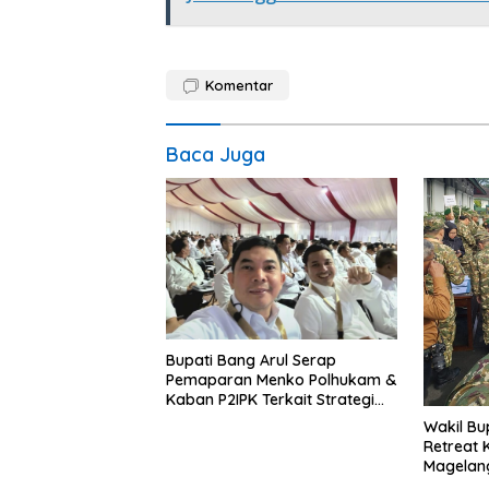
Komentar
Baca Juga
Bupati Bang Arul Serap
Pemaparan Menko Polhukam &
Kaban P2IPK Terkait Strategi
Keamanan dan Pengendalian
Wakil Bu
Pembangunan
Retreat 
Magelan