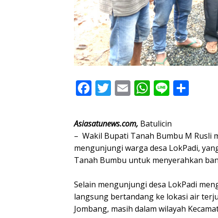
F
T
E
W
Li
S
ac
w
m
h
n
h
e
itt
ai
at
e
ar
Asiasatunews.com,
Batulicin
b
er
l
s
e
– Wakil Bupati Tanah Bumbu M Rusli 
o
A
mengunjungi warga desa LokPadi, yang 
Tanah Bumbu untuk menyerahkan bant
o
p
k
p
Selain mengunjungi desa LokPadi meng
langsung bertandang ke lokasi air ter
Jombang, masih dalam wilayah Kecamata