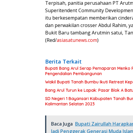
Terpisah, panitia perusahaan PT Arutm
Superitendent Community Development 
itu berkesempatan memberikan cinder
dan perwakilan crosser Abdul Rahim, y
Bukit Baru tambang Arutmin satui, Tan
(Red/
asiasatunews.com
)
Berita Terkait
Bupati Bang Arul Serap Pemaparan Menko P
Pengendalian Pembangunan
Wakil Bupati Tanah Bumbu Ikuti Retreat Ke
Bang Arul Turun ke Lapak: Pasar Blok A Batul
SD Negeri 1 Bayansari Kabupaten Tanah Bum
Kalimantan Selatan 2023
Baca Juga
Bupati Zairullah Harapk
Jadi Penggerak Generasi Muda Isla