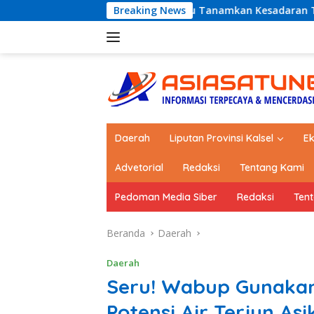
Langsung
hub Kotabaru Tanamkan Kesadaran Tertib Lalu Lintas Sejak SD
Breaking News
ke
konten
Daerah
Liputan Provinsi Kalsel
E
Advetorial
Redaksi
Tentang Kami
Pedoman Media Siber
Redaksi
Ten
Beranda
Daerah
Daerah
Seru! Wabup Gunakan 
Potensi Air Terjun As