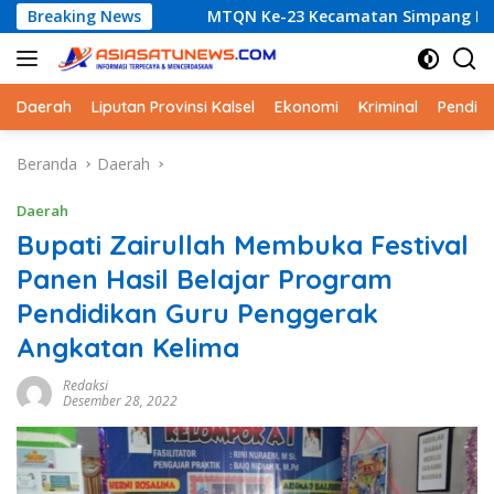
Langsung
Breaking News
MTQN Ke-23 Kecamatan Simpang Empat: Ikhtiar Membang
ke
konten
Daerah
Liputan Provinsi Kalsel
Ekonomi
Kriminal
Pendid
Beranda
Daerah
Daerah
Bupati Zairullah Membuka Festival
Panen Hasil Belajar Program
Pendidikan Guru Penggerak
Angkatan Kelima
Redaksi
Desember 28, 2022