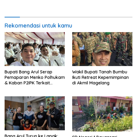
Kalimantan Selatan 2023
Rekomendasi untuk kamu
Bupati Bang Arul Serap
Wakil Bupati Tanah Bumbu
Pemaparan Menko Polhukam
Ikuti Retreat Kepemimpinan
& Kaban P2IPK Terkait
di Akmil Magelang
Strategi Keamanan dan
Pengendalian Pembangunan
Bang Arul Turun ke Lapak: