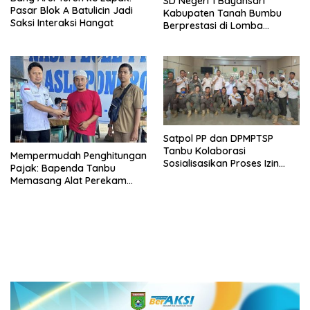
SD Negeri 1 Bayansari
Pasar Blok A Batulicin Jadi
Kabupaten Tanah Bumbu
Saksi Interaksi Hangat
Berprestasi di Lomba
Adiwiyata Tingkat Provinsi
Kalimantan Selatan 2023
Satpol PP dan DPMPTSP
Tanbu Kolaborasi
Mempermudah Penghitungan
Sosialisasikan Proses Izin
Pajak: Bapenda Tanbu
Usaha Melalui Sistem OSS
Memasang Alat Perekam
Data Transaksi Pembayaran
(PEDATI)