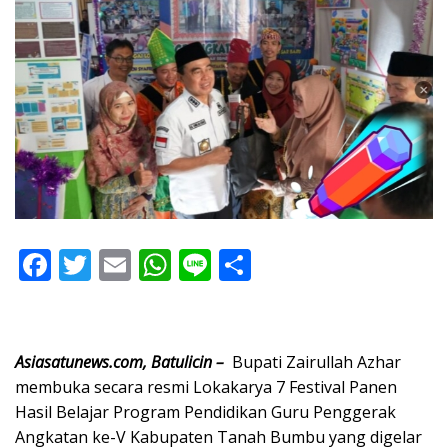
F
T
E
W
Li
S
ac
w
m
h
n
h
e
itt
ai
at
e
ar
b
er
l
s
e
Asiasatunews.com, Batulicin –
Bupati Zairullah Azhar
o
A
membuka secara resmi Lokakarya 7 Festival Panen
Hasil Belajar Program Pendidikan Guru Penggerak
o
p
Angkatan ke-V Kabupaten Tanah Bumbu yang digelar