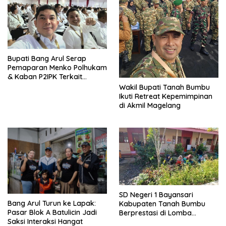
Bupati Bang Arul Serap
Pemaparan Menko Polhukam
& Kaban P2IPK Terkait
Strategi Keamanan dan
Wakil Bupati Tanah Bumbu
Pengendalian Pembangunan
Ikuti Retreat Kepemimpinan
di Akmil Magelang
SD Negeri 1 Bayansari
Bang Arul Turun ke Lapak:
Kabupaten Tanah Bumbu
Pasar Blok A Batulicin Jadi
Berprestasi di Lomba
Saksi Interaksi Hangat
Adiwiyata Tingkat Provinsi