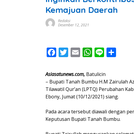
Kemajuan Daerah
Redaksi
Desember 12, 2021
F
T
E
W
Li
S
ac
w
m
h
n
h
e
itt
ai
at
e
ar
Asiasatunews.com,
Batulicin
b
er
l
s
e
– Bupati Tanah Bumbu H.M Zairulah
o
A
Tilawatil Qur’an (LPTQ) Perubahan Ka
Ebony, Jumat (10/12/2021) siang.
o
p
k
p
Pada acara tersebut diawali dengan pe
Keputusan Bupati Tanah Bumbu.