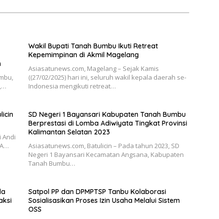
Wakil Bupati Tanah Bumbu Ikuti Retreat
Kepemimpinan di Akmil Magelang
n
Asiasatunews.com, Magelang – Sejak Kamis
umbu,
((27/02/2025) hari ini, seluruh wakil kepala daerah se-
l,…
Indonesia mengikuti retreat…
licin
SD Negeri 1 Bayansari Kabupaten Tanah Bumbu
Berprestasi di Lomba Adiwiyata Tingkat Provinsi
Kalimantan Selatan 2023
i Andi
 A…
Asiasatunews.com, Batulicin – Pada tahun 2023, SD
Negeri 1 Bayansari Kecamatan Angsana, Kabupaten
Tanah Bumbu…
da
Satpol PP dan DPMPTSP Tanbu Kolaborasi
aksi
Sosialisasikan Proses Izin Usaha Melalui Sistem
OSS