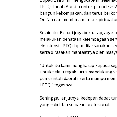
Bupati Zairullah mengucapkan selamat
LPTQ Tanah Bumbu untuk periode 2021
bangun kekompakan, dan terus berkon
Qur’an dan membina mental spiritual u
Selain itu, Bupati juga berharap, aga
melakukan penataan kelembagaan sert
eksistensi LPTQ dapat dilaksanakan se
serta dirasakan manfaatnya oleh masy
“Untuk itu kami mengharap kepada s
untuk selalu tegak lurus mendukung vis
pemerintah daerah, serta mampu mem
LPTQ,” tegasnya.
Sehingga, lanjutnya, kedepan dapat t
yang solid dan semakin profesional.