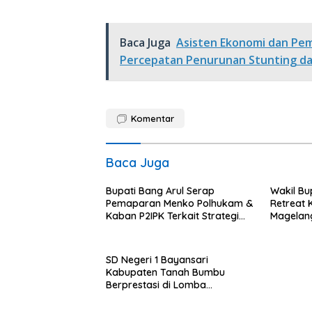
Baca Juga
Asisten Ekonomi dan Pe
Percepatan Penurunan Stunting d
Komentar
Baca Juga
Bupati Bang Arul Serap
Wakil Bu
Pemaparan Menko Polhukam &
Retreat 
Kaban P2IPK Terkait Strategi
Magelan
Keamanan dan Pengendalian
Pembangunan
SD Negeri 1 Bayansari
Kabupaten Tanah Bumbu
Berprestasi di Lomba
Adiwiyata Tingkat Provinsi
Kalimantan Selatan 2023