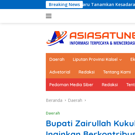
Langsung
UB FEST 2026, Dishub Kotabaru Tanamkan Kesadaran Tertib Lalu
Breaking News
ke
konten
Daerah
Liputan Provinsi Kalsel
E
Advetorial
Redaksi
Tentang Kami
Pedoman Media Siber
Redaksi
Ten
Beranda
Daerah
Daerah
Bupati Zairullah Kuk
Inginkan Berkontribu