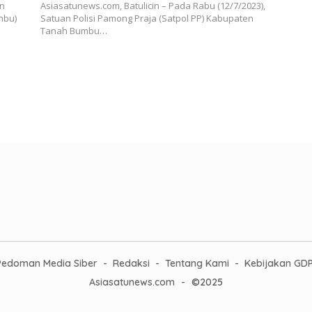
an
Asiasatunews.com, Batulicin – Pada Rabu (12/7/2023),
nbu)
Satuan Polisi Pamong Praja (Satpol PP) Kabupaten
Tanah Bumbu…
Pedoman Media Siber
Redaksi
Tentang Kami
Kebijakan GD
Asiasatunews.com
-
©2025