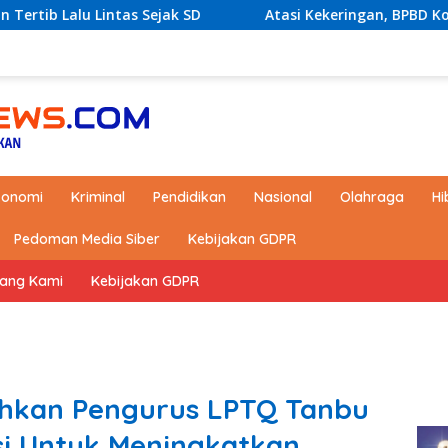
 Lintas Sejak SD
Atasi Kekeringan, BPBD Kotabaru aka
konomi
Kriminal
Pendidikan
Nasional
Olahraga
Hi
Pedoman Media Siber
Kebijakan GDPR
tang Kami
Kebijakan GDPR
uhkan Pengurus LPTQ Tanbu
si Untuk Meningkatkan