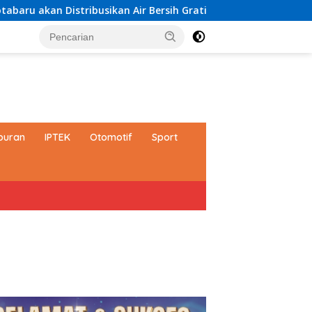
n Distribusikan Air Bersih Gratis kepada Masyarakat
Pa
buran
IPTEK
Otomotif
Sport