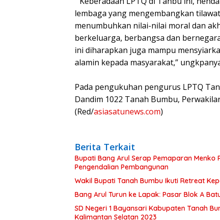
“ Keberadaan LPTQ di Tanbu ini, henda
lembaga yang mengembangkan tilawati
menumbuhkan nilai-nilai moral dan akhl
berkeluarga, berbangsa dan bernegara 
ini diharapkan juga mampu mensyiarkan 
alamin kepada masyarakat,” ungkpanya
Pada pengukuhan pengurus LPTQ Tanbu
Dandim 1022 Tanah Bumbu, Perwakilan 
(Red/
asiasatunews.com
)
Berita Terkait
Bupati Bang Arul Serap Pemaparan Menko P
Pengendalian Pembangunan
Wakil Bupati Tanah Bumbu Ikuti Retreat Ke
Bang Arul Turun ke Lapak: Pasar Blok A Batul
SD Negeri 1 Bayansari Kabupaten Tanah Bum
Kalimantan Selatan 2023