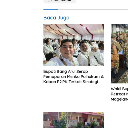
Baca Juga
Bupati Bang Arul Serap
Pemaparan Menko Polhukam &
Kaban P2IPK Terkait Strategi
Keamanan dan Pengendalian
Wakil Bu
Pembangunan
Retreat 
Magelan