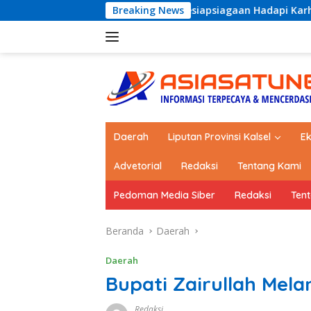
Langsung
Bumbu Perkuat Kesiapsiagaan Hadapi Karhutla dan Bencana Hid
Breaking News
ke
konten
Daerah
Liputan Provinsi Kalsel
E
Advetorial
Redaksi
Tentang Kami
Pedoman Media Siber
Redaksi
Ten
Beranda
Daerah
Daerah
Bupati Zairullah Mela
Redaksi