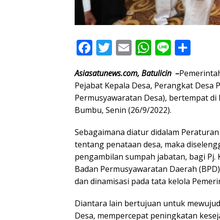
F
T
E
W
Li
S
ac
w
m
h
n
h
Asiasatunews.com, Batulicin –
Pemerinta
e
itt
ai
at
e
ar
Pejabat Kepala Desa, Perangkat Desa 
b
er
l
s
e
Permusyawaratan Desa), bertempat di
o
A
Bumbu, Senin (26/9/2022).
o
p
Sebagaimana diatur didalam Peratura
k
p
tentang penataan desa, maka diseleng
pengambilan sumpah jabatan, bagi Pj. 
Badan Permusyawaratan Daerah (BPD) 
dan dinamisasi pada tata kelola Pemer
Diantara lain bertujuan untuk mewuju
Desa, mempercepat peningkatan kesej