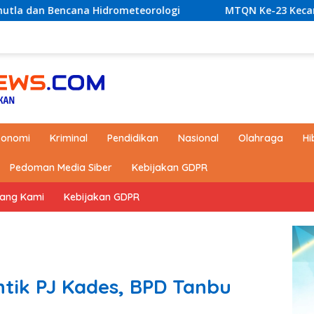
rometeorologi
MTQN Ke-23 Kecamatan Simpang Empat:
konomi
Kriminal
Pendidikan
Nasional
Olahraga
Hi
Pedoman Media Siber
Kebijakan GDPR
tang Kami
Kebijakan GDPR
ntik PJ Kades, BPD Tanbu