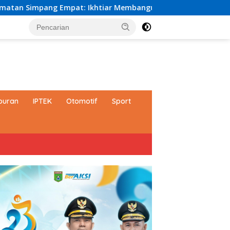
 Ikhtiar Membangun Generasi Qur’ani
Bupati Andi Rud
buran
IPTEK
Otomotif
Sport