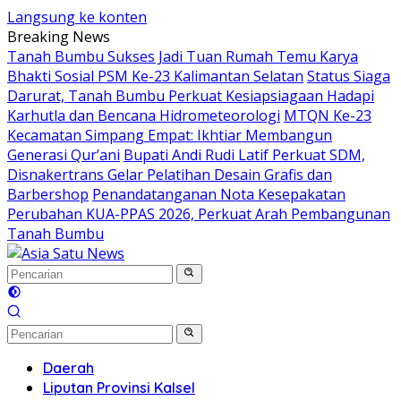
Langsung ke konten
Breaking News
Tanah Bumbu Sukses Jadi Tuan Rumah Temu Karya
Bhakti Sosial PSM Ke-23 Kalimantan Selatan
Status Siaga
Darurat, Tanah Bumbu Perkuat Kesiapsiagaan Hadapi
Karhutla dan Bencana Hidrometeorologi
MTQN Ke-23
Kecamatan Simpang Empat: Ikhtiar Membangun
Generasi Qur’ani
Bupati Andi Rudi Latif Perkuat SDM,
Disnakertrans Gelar Pelatihan Desain Grafis dan
Barbershop
Penandatanganan Nota Kesepakatan
Perubahan KUA-PPAS 2026, Perkuat Arah Pembangunan
Tanah Bumbu
Daerah
Liputan Provinsi Kalsel