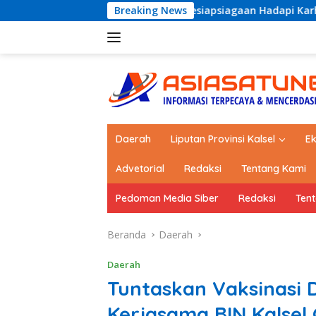
Langsung
Perkuat Kesiapsiagaan Hadapi Karhutla dan Bencana Hidromet
Breaking News
ke
konten
Daerah
Liputan Provinsi Kalsel
E
Advetorial
Redaksi
Tentang Kami
Pedoman Media Siber
Redaksi
Ten
Beranda
Daerah
Daerah
Tuntaskan Vaksinasi
Kerjasama BIN Kalsel 