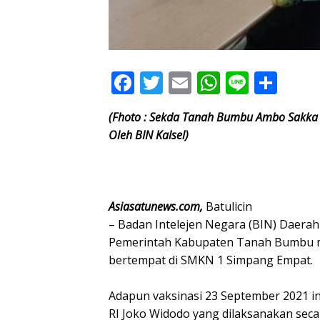
F
T
E
W
Li
S
ac
w
m
h
n
h
(Fhoto : Sekda Tanah Bumbu Ambo Sakka 
e
itt
ai
at
e
ar
Oleh BIN Kalsel)
b
er
l
s
e
o
A
o
p
Asiasatunews.com,
Batulicin
k
p
– Badan Intelejen Negara (BIN) Daera
Pemerintah Kabupaten Tanah Bumbu me
bertempat di SMKN 1 Simpang Empat.
Adapun vaksinasi 23 September 2021 ini
RI Joko Widodo yang dilaksanakan secara