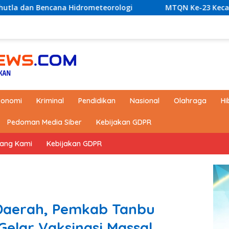
eorologi
MTQN Ke-23 Kecamatan Simpang Empat: Ikhti
konomi
Kriminal
Pendidikan
Nasional
Olahraga
Hi
Pedoman Media Siber
Kebijakan GDPR
tang Kami
Kebijakan GDPR
 Daerah, Pemkab Tanbu
Gelar Vaksinasi Massal