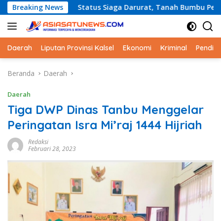
Langsung
Breaking News
Status Siaga Darurat, Tanah Bumbu Perkuat Kesiapsiaga
ke
konten
Daerah
Liputan Provinsi Kalsel
Ekonomi
Kriminal
Pendid
Beranda
Daerah
Daerah
Tiga DWP Dinas Tanbu Menggelar
Peringatan Isra Mi’raj 1444 Hijriah
Redaksi
Februari 28, 2023