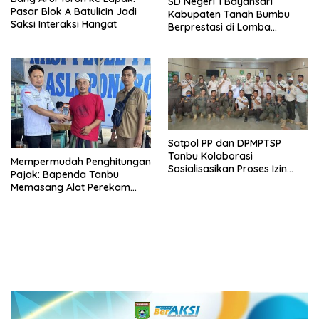
SD Negeri 1 Bayansari
Pasar Blok A Batulicin Jadi
Kabupaten Tanah Bumbu
Saksi Interaksi Hangat
Berprestasi di Lomba
Adiwiyata Tingkat Provinsi
Kalimantan Selatan 2023
Satpol PP dan DPMPTSP
Tanbu Kolaborasi
Mempermudah Penghitungan
Sosialisasikan Proses Izin
Pajak: Bapenda Tanbu
Usaha Melalui Sistem OSS
Memasang Alat Perekam
Data Transaksi Pembayaran
(PEDATI)