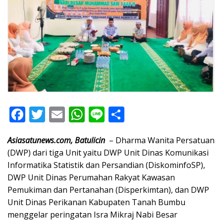
F
T
E
W
Li
S
ac
w
m
h
n
h
Asiasatunews.com, Batulicin
– Dharma Wanita Persatuan
e
itt
ai
at
e
ar
(DWP) dari tiga Unit yaitu DWP Unit Dinas Komunikasi
b
er
l
s
e
Informatika Statistik dan Persandian (DiskominfoSP),
o
A
DWP Unit Dinas Perumahan Rakyat Kawasan
o
p
Pemukiman dan Pertanahan (Disperkimtan), dan DWP
Unit Dinas Perikanan Kabupaten Tanah Bumbu
k
p
menggelar peringatan Isra Mikraj Nabi Besar