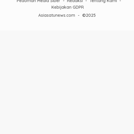
Pedoman Media Siber
Redaksi
Tentang Kami
Kebijakan GDPR
Asiasatunews.com
-
©2025