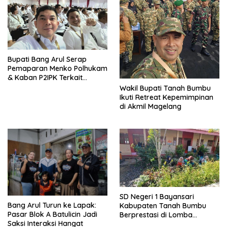
Bupati Bang Arul Serap
Pemaparan Menko Polhukam
& Kaban P2IPK Terkait
Strategi Keamanan dan
Wakil Bupati Tanah Bumbu
Pengendalian Pembangunan
Ikuti Retreat Kepemimpinan
di Akmil Magelang
SD Negeri 1 Bayansari
Bang Arul Turun ke Lapak:
Kabupaten Tanah Bumbu
Pasar Blok A Batulicin Jadi
Berprestasi di Lomba
Saksi Interaksi Hangat
Adiwiyata Tingkat Provinsi