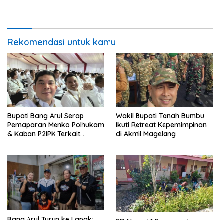
Kalimantan Selatan 2023
Rekomendasi untuk kamu
Bupati Bang Arul Serap
Wakil Bupati Tanah Bumbu
Pemaparan Menko Polhukam
Ikuti Retreat Kepemimpinan
& Kaban P2IPK Terkait
di Akmil Magelang
Strategi Keamanan dan
Pengendalian Pembangunan
Bang Arul Turun ke Lapak: