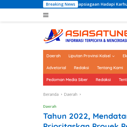
Langsung
uat Kesiapsiagaan Hadapi Karhutla dan Bencana Hidrometeoro
Breaking News
ke
konten
Daerah
Liputan Provinsi Kalsel
E
Advetorial
Redaksi
Tentang Kami
Pedoman Media Siber
Redaksi
Ten
Beranda
Daerah
Daerah
Tahun 2022, Mendatang
Prioritaskan Proyek