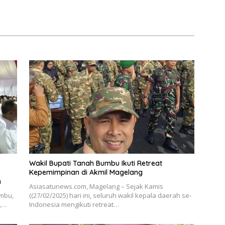
Wakil Bupati Tanah Bumbu Ikuti Retreat
Kepemimpinan di Akmil Magelang
n
Asiasatunews.com, Magelang – Sejak Kamis
umbu,
((27/02/2025) hari ini, seluruh wakil kepala daerah se-
l,…
Indonesia mengikuti retreat…