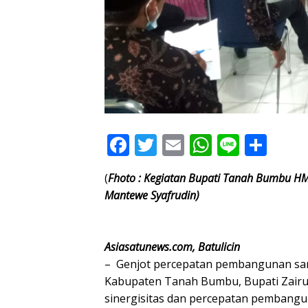
F
T
E
W
Li
S
ac
w
m
h
n
h
(
Fhoto : Kegiatan Bupati Tanah Bumbu HM
e
itt
ai
at
e
ar
Mantewe Syafrudin)
b
er
l
s
e
o
A
Asiasatunews.com, Batulicin
o
p
– Genjot percepatan pembangunan sara
k
p
Kabupaten Tanah Bumbu, Bupati Zairu
sinergisitas dan percepatan pembang