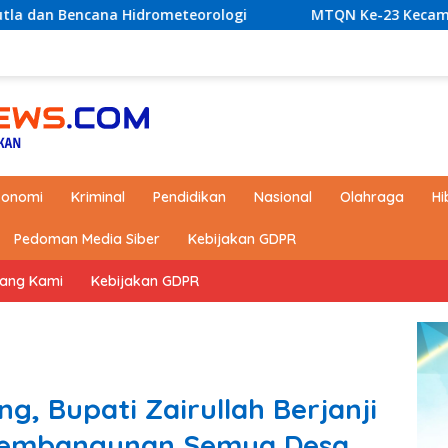
logi
MTQN Ke-23 Kecamatan Simpang Empat: Ikhtiar 
konomi
Kriminal
Pendidikan
Nasional
Olahraga
Hi
Pedoman Media Siber
Kebijakan GDPR
tang Kami
Kebijakan GDPR
, Bupati Zairullah Berjanji
 Pembangunan Semua Desa