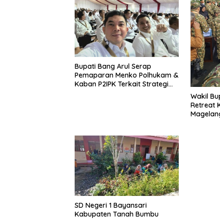
Bupati Bang Arul Serap
Pemaparan Menko Polhukam &
Kaban P2IPK Terkait Strategi
Keamanan dan Pengendalian
Wakil Bu
Pembangunan
Retreat 
Magelan
SD Negeri 1 Bayansari
Kabupaten Tanah Bumbu