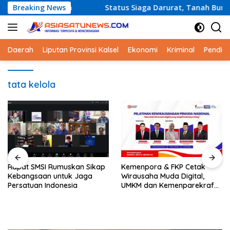
Langsung
latan
Breaking News
Status Siaga Darurat, Tanah Bumbu Perkuat Kes
ke
konten
Daerah
Liputan Provinsi Kalsel
Ekonomi
Kriminal
Pendid
tata kelola
Kemenpora & FKP Cetak
Dukung Media Siber
Wirausaha Muda Digital,
Profesional, SMSI Pusat Gelar
UMKM dan Kemenparekraf
Audiensi dengan
Tekankan Akses &
Kabaintelkam Polri
Kolaborasi