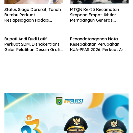
Status Siaga Darurat, Tanah
MTQN Ke-23 Kecamatan
Bumbu Perkuat
Simpang Empat: Ikhtiar
Kesiapsiagaan Hadapi
Membangun Generasi
Karhutla dan Bencana
Qur’ani
Hidrometeorologi
Bupati Andi Rudi Latif
Penandatanganan Nota
Perkuat SDM, Disnakertrans
Kesepakatan Perubahan
Gelar Pelatihan Desain Grafis
KUA-PPAS 2026, Perkuat Arah
dan Barbershop
Pembangunan Tanah Bumbu