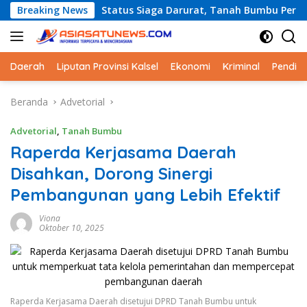
Langsung
Status Siaga Darurat, Tanah Bumbu Perkuat Kesiapsiagaan
Breaking News
ke
konten
Daerah
Liputan Provinsi Kalsel
Ekonomi
Kriminal
Pendid
Beranda
Advetorial
Advetorial
,
Tanah Bumbu
Raperda Kerjasama Daerah
Disahkan, Dorong Sinergi
Pembangunan yang Lebih Efektif
Viona
Oktober 10, 2025
Raperda Kerjasama Daerah disetujui DPRD Tanah Bumbu untuk