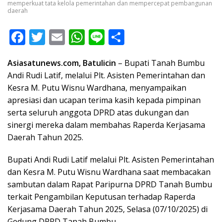
memperkuat tata kelola pemerintahan dan mempercepat pembangunan
daerah
F
T
E
W
Li
S
ac
w
m
h
n
h
Asiasatunews.com, Batulicin
– Bupati Tanah Bumbu
e
itt
ai
at
e
ar
Andi Rudi Latif, melalui Plt. Asisten Pemerintahan dan
b
er
l
s
e
Kesra M. Putu Wisnu Wardhana, menyampaikan
o
A
apresiasi dan ucapan terima kasih kepada pimpinan
o
p
serta seluruh anggota DPRD atas dukungan dan
sinergi mereka dalam membahas Raperda Kerjasama
k
p
Daerah Tahun 2025.
Bupati Andi Rudi Latif melalui Plt. Asisten Pemerintahan
dan Kesra M. Putu Wisnu Wardhana saat membacakan
sambutan dalam Rapat Paripurna DPRD Tanah Bumbu
terkait Pengambilan Keputusan terhadap Raperda
Kerjasama Daerah Tahun 2025, Selasa (07/10/2025) di
Gedung DPRD Tanah Bumbu.