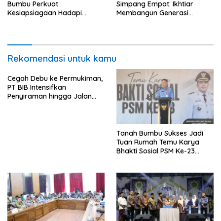
Bumbu Perkuat
Simpang Empat: Ikhtiar
Kesiapsiagaan Hadapi
Membangun Generasi
Karhutla dan Bencana
Qur’ani
Hidrometeorologi
Rekomendasi untuk kamu
Cegah Debu ke Permukiman,
PT BIB Intensifkan
Penyiraman hingga Jalan
Desa Mekar Jaya
Tanah Bumbu Sukses Jadi
Tuan Rumah Temu Karya
Bhakti Sosial PSM Ke-23
Kalimantan Selatan