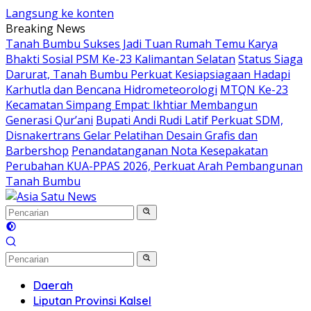
Langsung ke konten
Breaking News
Tanah Bumbu Sukses Jadi Tuan Rumah Temu Karya
Bhakti Sosial PSM Ke-23 Kalimantan Selatan
Status Siaga
Darurat, Tanah Bumbu Perkuat Kesiapsiagaan Hadapi
Karhutla dan Bencana Hidrometeorologi
MTQN Ke-23
Kecamatan Simpang Empat: Ikhtiar Membangun
Generasi Qur’ani
Bupati Andi Rudi Latif Perkuat SDM,
Disnakertrans Gelar Pelatihan Desain Grafis dan
Barbershop
Penandatanganan Nota Kesepakatan
Perubahan KUA-PPAS 2026, Perkuat Arah Pembangunan
Tanah Bumbu
Daerah
Liputan Provinsi Kalsel