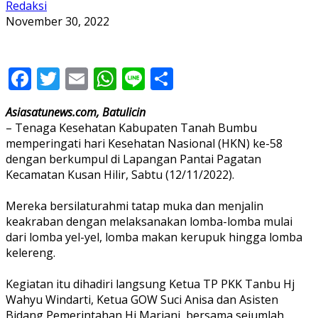
Redaksi
November 30, 2022
Facebook
Twitter
Email
WhatsApp
Line
Share
Asiasatunews.com, Batulicin
– Tenaga Kesehatan Kabupaten Tanah Bumbu
memperingati hari Kesehatan Nasional (HKN) ke-58
dengan berkumpul di Lapangan Pantai Pagatan
Kecamatan Kusan Hilir, Sabtu (12/11/2022).
Mereka bersilaturahmi tatap muka dan menjalin
keakraban dengan melaksanakan lomba-lomba mulai
dari lomba yel-yel, lomba makan kerupuk hingga lomba
kelereng.
Kegiatan itu dihadiri langsung Ketua TP PKK Tanbu Hj
Wahyu Windarti, Ketua GOW Suci Anisa dan Asisten
Bidang Pemerintahan Hj Mariani, bersama sejumlah