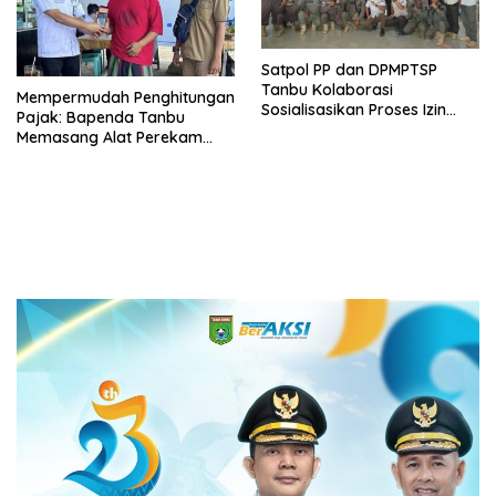
Satpol PP dan DPMPTSP
Tanbu Kolaborasi
Mempermudah Penghitungan
Sosialisasikan Proses Izin
Pajak: Bapenda Tanbu
Usaha Melalui Sistem OSS
Memasang Alat Perekam
Data Transaksi Pembayaran
(PEDATI)