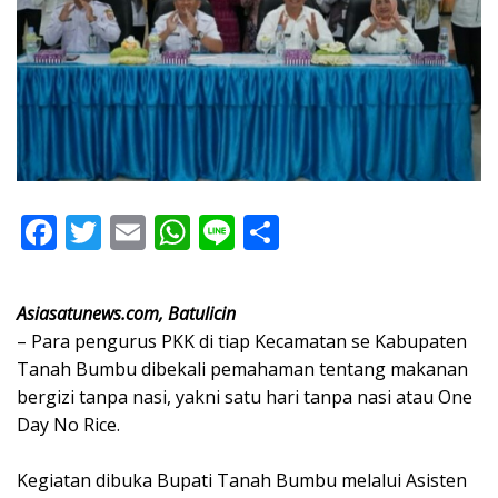
F
T
E
W
Li
S
ac
w
m
h
n
h
e
itt
ai
at
e
ar
Asiasatunews.com, Batulicin
b
er
l
s
e
– Para pengurus PKK di tiap Kecamatan se Kabupaten
o
A
Tanah Bumbu dibekali pemahaman tentang makanan
bergizi tanpa nasi, yakni satu hari tanpa nasi atau One
o
p
Day No Rice.
k
p
Kegiatan dibuka Bupati Tanah Bumbu melalui Asisten