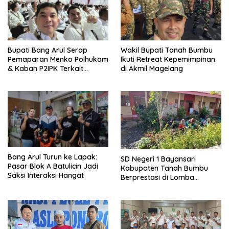
Bupati Bang Arul Serap
Wakil Bupati Tanah Bumbu
Pemaparan Menko Polhukam
Ikuti Retreat Kepemimpinan
& Kaban P2IPK Terkait
di Akmil Magelang
Strategi Keamanan dan
Pengendalian Pembangunan
Bang Arul Turun ke Lapak:
SD Negeri 1 Bayansari
Pasar Blok A Batulicin Jadi
Kabupaten Tanah Bumbu
Saksi Interaksi Hangat
Berprestasi di Lomba
Adiwiyata Tingkat Provinsi
Kalimantan Selatan 2023