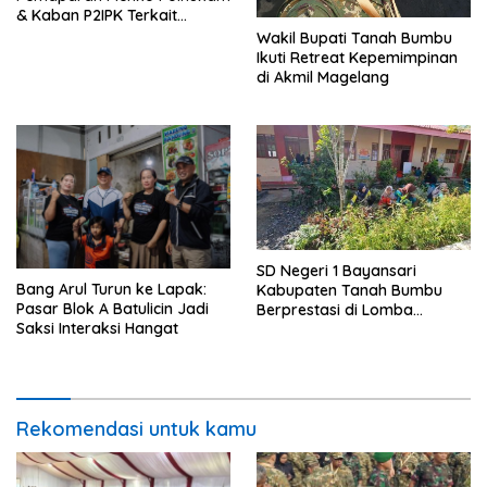
& Kaban P2IPK Terkait
Strategi Keamanan dan
Wakil Bupati Tanah Bumbu
Pengendalian Pembangunan
Ikuti Retreat Kepemimpinan
di Akmil Magelang
SD Negeri 1 Bayansari
Bang Arul Turun ke Lapak:
Kabupaten Tanah Bumbu
Pasar Blok A Batulicin Jadi
Berprestasi di Lomba
Saksi Interaksi Hangat
Adiwiyata Tingkat Provinsi
Kalimantan Selatan 2023
Rekomendasi untuk kamu