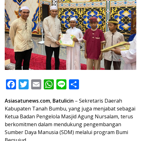
F
T
E
W
Li
S
ac
w
m
h
n
h
Asiasatunews.com
,
Batulicin
– Sekretaris Daerah
e
itt
ai
at
e
ar
Kabupaten Tanah Bumbu, yang juga menjabat sebagai
b
er
l
s
e
Ketua Badan Pengelola Masjid Agung Nursalam, terus
o
A
berkomitmen dalam mendukung pengembangan
o
p
Sumber Daya Manusia (SDM) melalui program Bumi
Bersujud.