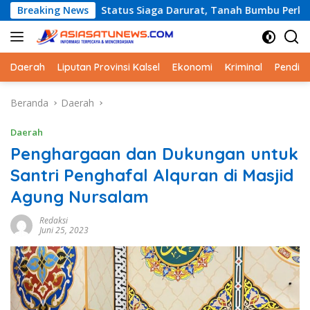
Langsung
Breaking News
Status Siaga Darurat, Tanah Bumbu Perkuat Kesiapsiagaa
ke
konten
Daerah
Liputan Provinsi Kalsel
Ekonomi
Kriminal
Pendid
Beranda
Daerah
Daerah
Penghargaan dan Dukungan untuk
Santri Penghafal Alquran di Masjid
Agung Nursalam
Redaksi
Juni 25, 2023