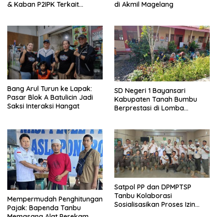
& Kaban P2IPK Terkait
di Akmil Magelang
Strategi Keamanan dan
Pengendalian Pembangunan
Bang Arul Turun ke Lapak:
SD Negeri 1 Bayansari
Pasar Blok A Batulicin Jadi
Kabupaten Tanah Bumbu
Saksi Interaksi Hangat
Berprestasi di Lomba
Adiwiyata Tingkat Provinsi
Kalimantan Selatan 2023
Satpol PP dan DPMPTSP
Tanbu Kolaborasi
Mempermudah Penghitungan
Sosialisasikan Proses Izin
Pajak: Bapenda Tanbu
Usaha Melalui Sistem OSS
Memasang Alat Perekam