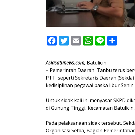
F
T
E
W
Li
S
ac
w
m
h
n
h
e
itt
ai
at
e
ar
Asiasatunews.com,
Batulicin
b
er
l
s
e
– Pemerintah Daerah Tanbu terus ber
o
A
PTT, seperti Sekretaris Daerah (Sekda)
kedisiplinan pegawai paska libur Senin
o
p
k
p
Untuk sidak kali ini menyasar SKPD 
di Gunung Tinggi, Kecamatan Batulicin, 
Pada pelaksanaan sidak tersebut, Sekda
Organisasi Setda, Bagian Pemerintaha