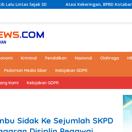
Atasi Kekeringan, BPBD Kotabaru akan Distribusikan Air
konomi
Kriminal
Pendidikan
Nasional
Olahraga
Hi
Pedoman Media Siber
Kebijakan GDPR
tang Kami
Kebijakan GDPR
anbu Sidak Ke Sejumlah SKPD
garan Disiplin Pegawai