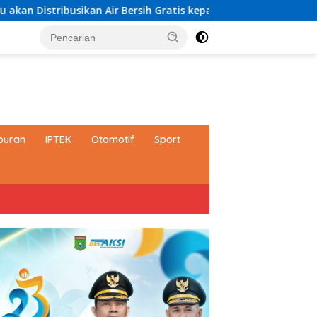
 Bersih Gratis kepada Masyarakat
Paduan Suara TP PKK 
buran
IPTEK
Otomotif
Sport