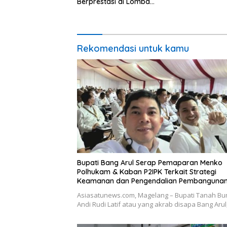
Berprestasi di Lomba
Adiwiyata Tingkat Provinsi
Kalimantan Selatan 2023
Rekomendasi untuk kamu
Bupati Bang Arul Serap Pemaparan Menko
Polhukam & Kaban P2IPK Terkait Strategi
Keamanan dan Pengendalian Pembanguna
Asiasatunews.com, Magelang – Bupati Tanah B
Andi Rudi Latif atau yang akrab disapa Bang Aru