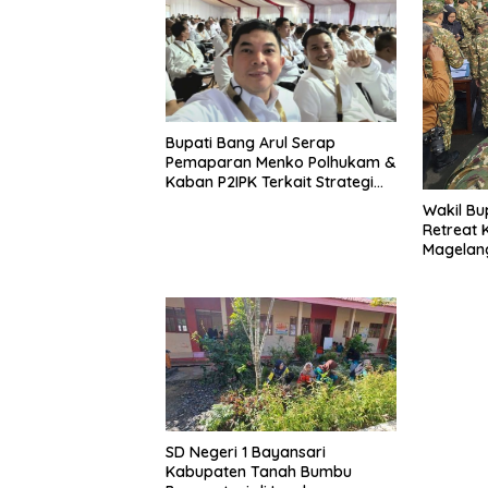
Bupati Bang Arul Serap
Pemaparan Menko Polhukam &
Kaban P2IPK Terkait Strategi
Keamanan dan Pengendalian
Wakil Bu
Pembangunan
Retreat 
Magelan
SD Negeri 1 Bayansari
Kabupaten Tanah Bumbu