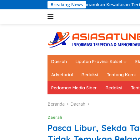
Langsung
ub Kotabaru Tanamkan Kesadaran Tertib Lalu Lintas Sejak SD
Breaking News
ke
konten
Daerah
Liputan Provinsi Kalsel
E
Advetorial
Redaksi
Tentang Kami
Pedoman Media Siber
Redaksi
Ten
Beranda
Daerah
Daerah
Pasca Libur, Sekda T
Tidak Temukan Pelang