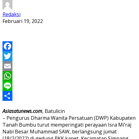
Redaksi
Februari 19, 2022
Facebook
Twitter
Email
WhatsApp
Line
Share
Asiasatunews.com
, Batulicin
– Pengurus Dharma Wanita Persatuan (DWP) Kabupaten
Tanah Bumbu turut memperingati perayaan Isra Mi’raj
Nabi Besar Muhammad SAW, berlangsung jumat
(18/2/2022) di gedung PKK kapet, Kecamatan Simpang