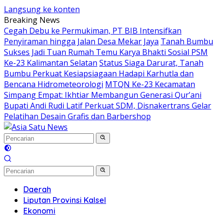
Langsung ke konten
Breaking News
Cegah Debu ke Permukiman, PT BIB Intensifkan
Penyiraman hingga Jalan Desa Mekar Jaya
Tanah Bumbu
Sukses Jadi Tuan Rumah Temu Karya Bhakti Sosial PSM
Ke-23 Kalimantan Selatan
Status Siaga Darurat, Tanah
Bumbu Perkuat Kesiapsiagaan Hadapi Karhutla dan
Bencana Hidrometeorologi
MTQN Ke-23 Kecamatan
Simpang Empat: Ikhtiar Membangun Generasi Qur’ani
Bupati Andi Rudi Latif Perkuat SDM, Disnakertrans Gelar
Pelatihan Desain Grafis dan Barbershop
Daerah
Liputan Provinsi Kalsel
Ekonomi