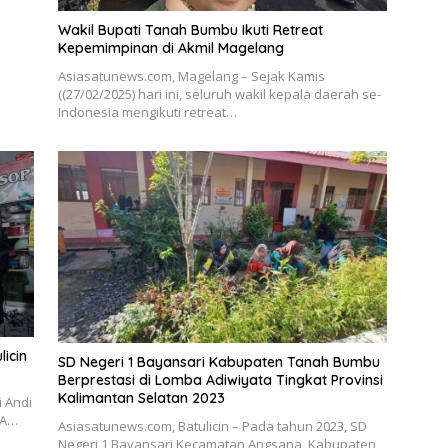
Wakil Bupati Tanah Bumbu Ikuti Retreat
Kepemimpinan di Akmil Magelang
Asiasatunews.com, Magelang – Sejak Kamis
((27/02/2025) hari ini, seluruh wakil kepala daerah se-
Indonesia mengikuti retreat…
licin
SD Negeri 1 Bayansari Kabupaten Tanah Bumbu
Berprestasi di Lomba Adiwiyata Tingkat Provinsi
Kalimantan Selatan 2023
i Andi
 A…
Asiasatunews.com, Batulicin – Pada tahun 2023, SD
Negeri 1 Bayansari Kecamatan Angsana, Kabupaten