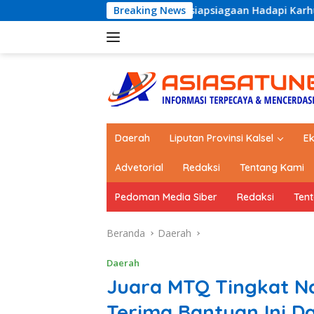
Langsung
erkuat Kesiapsiagaan Hadapi Karhutla dan Bencana Hidromete
Breaking News
ke
konten
Daerah
Liputan Provinsi Kalsel
E
Advetorial
Redaksi
Tentang Kami
Pedoman Media Siber
Redaksi
Ten
Beranda
Daerah
Daerah
Juara MTQ Tingkat N
Terima Bantuan Ini D