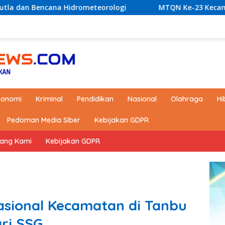
orologi
MTQN Ke-23 Kecamatan Simpang Empat: Ikhtia
konomi
Kriminal
Pendidikan
Nasional
Olahraga
Hi
Pedoman Media Siber
Kebijakan GDPR
tang Kami
Kebijakan GDPR
asional Kecamatan di Tanbu
ari SSG