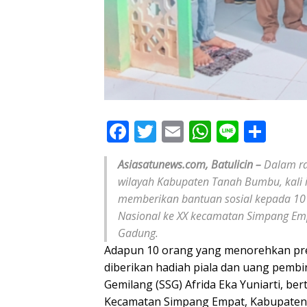
F
T
E
W
Li
S
ac
w
m
h
n
h
Asiasatunews.com, Batulicin –
Dalam ra
e
itt
ai
at
e
ar
wilayah Kabupaten Tanah Bumbu, kali 
b
er
l
s
e
memberikan bantuan sosial kepada 10 
o
A
Nasional ke XX kecamatan Simpang Empa
Gadung.
o
p
Adapun 10 orang yang menorehkan pres
k
p
diberikan hadiah piala dan uang pembi
Gemilang (SSG) Afrida Eka Yuniarti, b
Kecamatan Simpang Empat, Kabupaten T