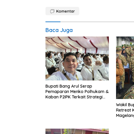
Komentar
Baca Juga
Bupati Bang Arul Serap
Pemaparan Menko Polhukam &
Kaban P2IPK Terkait Strategi
Keamanan dan Pengendalian
Wakil Bu
Pembangunan
Retreat 
Magelan