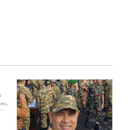
n
umbu,
l,…