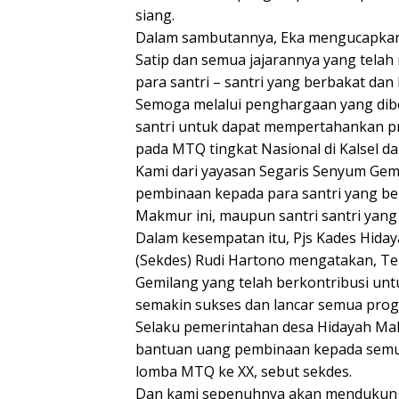
siang.
Dalam sambutannya, Eka mengucapkan
Satip dan semua jajarannya yang tel
para santri – santri yang berbakat dan b
Semoga melalui penghargaan yang diber
santri untuk dapat mempertahankan pr
pada MTQ tingkat Nasional di Kalsel d
Kami dari yayasan Segaris Senyum Ge
pembinaan kepada para santri yang ber
Makmur ini, maupun santri santri yang 
Dalam kesempatan itu, Pjs Kades Hiday
(Sekdes) Rudi Hartono mengatakan, Te
Gemilang yang telah berkontribusi untu
semakin sukses dan lancar semua progr
Selaku pemerintahan desa Hidayah Mak
bantuan uang pembinaan kepada semua 
lomba MTQ ke XX, sebut sekdes.
Dan kami sepenuhnya akan mendukung a