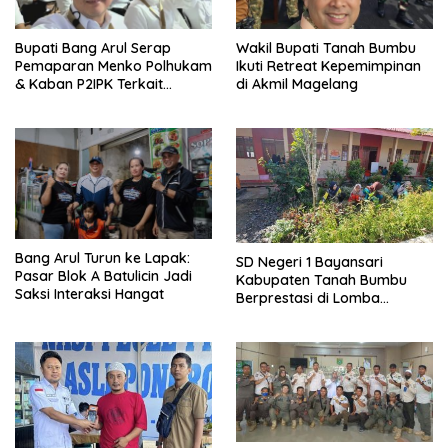
Bupati Bang Arul Serap
Wakil Bupati Tanah Bumbu
Pemaparan Menko Polhukam
Ikuti Retreat Kepemimpinan
& Kaban P2IPK Terkait
di Akmil Magelang
Strategi Keamanan dan
Pengendalian Pembangunan
Bang Arul Turun ke Lapak:
SD Negeri 1 Bayansari
Pasar Blok A Batulicin Jadi
Kabupaten Tanah Bumbu
Saksi Interaksi Hangat
Berprestasi di Lomba
Adiwiyata Tingkat Provinsi
Kalimantan Selatan 2023