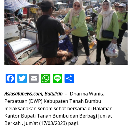
F
T
E
W
Li
S
ac
w
m
h
n
h
Asiasatunews.com, Batulicin
– Dharma Wanita
e
itt
ai
at
e
ar
Persatuan (DWP) Kabupaten Tanah Bumbu
b
er
l
s
e
melaksanakan senam sehat bersama di Halaman
o
A
Kantor Bupati Tanah Bumbu dan Berbagi Jum’at
o
p
Berkah , Jum’at (17/03/2023) pagi.