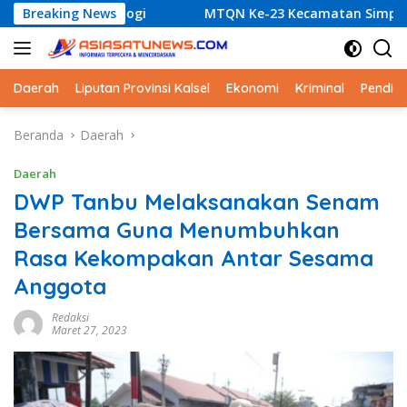
Langsung
ologi
Breaking News
MTQN Ke-23 Kecamatan Simpang Empat: Ikhtiar
ke
konten
Daerah
Liputan Provinsi Kalsel
Ekonomi
Kriminal
Pendid
Beranda
Daerah
Daerah
DWP Tanbu Melaksanakan Senam
Bersama Guna Menumbuhkan
Rasa Kekompakan Antar Sesama
Anggota
Redaksi
Maret 27, 2023