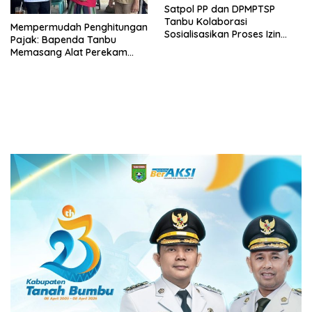
Satpol PP dan DPMPTSP
Tanbu Kolaborasi
Mempermudah Penghitungan
Sosialisasikan Proses Izin
Pajak: Bapenda Tanbu
Usaha Melalui Sistem OSS
Memasang Alat Perekam
Data Transaksi Pembayaran
(PEDATI)