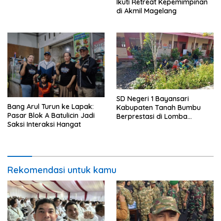
Pengendalian Pembangunan
Ikuti Retreat Kepemimpinan
di Akmil Magelang
SD Negeri 1 Bayansari
Bang Arul Turun ke Lapak:
Kabupaten Tanah Bumbu
Pasar Blok A Batulicin Jadi
Berprestasi di Lomba
Saksi Interaksi Hangat
Adiwiyata Tingkat Provinsi
Kalimantan Selatan 2023
Rekomendasi untuk kamu