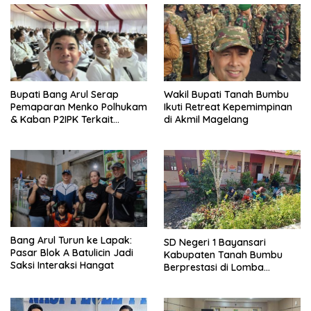
Bupati Bang Arul Serap
Wakil Bupati Tanah Bumbu
Pemaparan Menko Polhukam
Ikuti Retreat Kepemimpinan
& Kaban P2IPK Terkait
di Akmil Magelang
Strategi Keamanan dan
Pengendalian Pembangunan
Bang Arul Turun ke Lapak:
SD Negeri 1 Bayansari
Pasar Blok A Batulicin Jadi
Kabupaten Tanah Bumbu
Saksi Interaksi Hangat
Berprestasi di Lomba
Adiwiyata Tingkat Provinsi
Kalimantan Selatan 2023