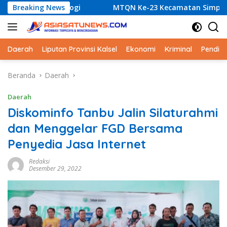
Langsung
ologi
Breaking News
MTQN Ke-23 Kecamatan Simpang Empat: Ikhtiar
ke
konten
Daerah
Liputan Provinsi Kalsel
Ekonomi
Kriminal
Pendid
Beranda
Daerah
Daerah
Diskominfo Tanbu Jalin Silaturahmi
dan Menggelar FGD Bersama
Penyedia Jasa Internet
Redaksi
Desember 29, 2022