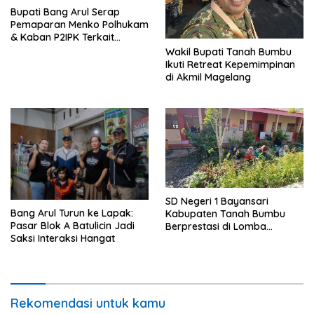
Bupati Bang Arul Serap
Pemaparan Menko Polhukam
& Kaban P2IPK Terkait
Strategi Keamanan dan
Wakil Bupati Tanah Bumbu
Pengendalian Pembangunan
Ikuti Retreat Kepemimpinan
di Akmil Magelang
SD Negeri 1 Bayansari
Bang Arul Turun ke Lapak:
Kabupaten Tanah Bumbu
Pasar Blok A Batulicin Jadi
Berprestasi di Lomba
Saksi Interaksi Hangat
Adiwiyata Tingkat Provinsi
Kalimantan Selatan 2023
Rekomendasi untuk kamu