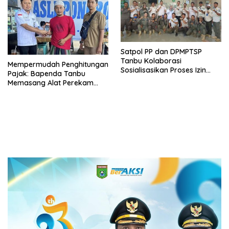
Satpol PP dan DPMPTSP
Tanbu Kolaborasi
Mempermudah Penghitungan
Sosialisasikan Proses Izin
Pajak: Bapenda Tanbu
Usaha Melalui Sistem OSS
Memasang Alat Perekam
Data Transaksi Pembayaran
(PEDATI)