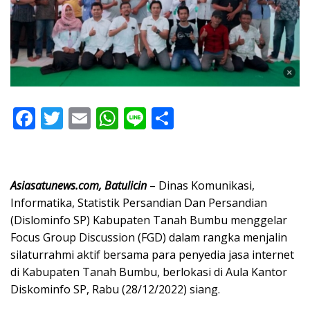
F
T
E
W
Li
S
ac
w
m
h
n
h
e
itt
ai
at
e
ar
b
er
l
s
e
Asiasatunews.com, Batulicin
– Dinas Komunikasi,
o
A
Informatika, Statistik Persandian Dan Persandian
(Dislominfo SP) Kabupaten Tanah Bumbu menggelar
o
p
Focus Group Discussion (FGD) dalam rangka menjalin
k
p
silaturrahmi aktif bersama para penyedia jasa internet
di Kabupaten Tanah Bumbu, berlokasi di Aula Kantor
Diskominfo SP, Rabu (28/12/2022) siang.