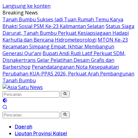
Langsung ke konten
Breaking News
Tanah Bumbu Sukses Jadi Tuan Rumah Temu Karya
Bhakti Sosial PSM Ke-23 Kalimantan Selatan
Status Siaga
Darurat, Tanah Bumbu Perkuat Kesiapsiagaan Hadapi
Karhutla dan Bencana Hidrometeorologi
MTQN Ke-23
Kecamatan Simpang Empat: Ikhtiar Membangun
Generasi Qur’ani
Bupati Andi Rudi Latif Perkuat SDM,
Disnakertrans Gelar Pelatihan Desain Grafis dan
Barbershop
Penandatanganan Nota Kesepakatan
Perubahan KUA-PPAS 2026, Perkuat Arah Pembangunan
Tanah Bumbu
Daerah
Liputan Provinsi Kalsel