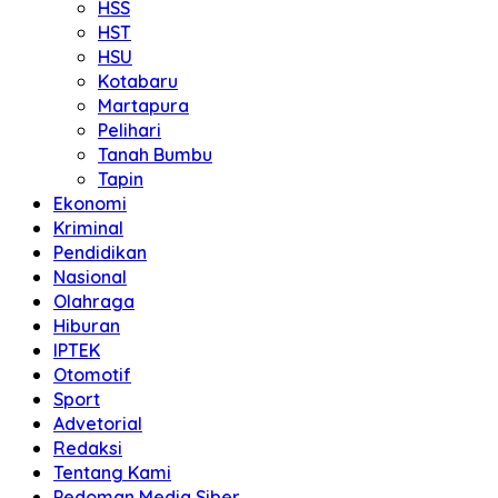
HSS
HST
HSU
Kotabaru
Martapura
Pelihari
Tanah Bumbu
Tapin
Ekonomi
Kriminal
Pendidikan
Nasional
Olahraga
Hiburan
IPTEK
Otomotif
Sport
Advetorial
Redaksi
Tentang Kami
Pedoman Media Siber