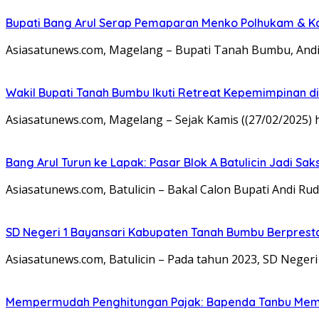
Bupati Bang Arul Serap Pemaparan Menko Polhukam & K
Asiasatunews.com, Magelang – Bupati Tanah Bumbu, Andi R
Wakil Bupati Tanah Bumbu Ikuti Retreat Kepemimpinan d
Asiasatunews.com, Magelang – Sejak Kamis ((27/02/2025) ha
Bang Arul Turun ke Lapak: Pasar Blok A Batulicin Jadi Sak
Asiasatunews.com, Batulicin – Bakal Calon Bupati Andi Ru
SD Negeri 1 Bayansari Kabupaten Tanah Bumbu Berprestas
Asiasatunews.com, Batulicin – Pada tahun 2023, SD Neg
Mempermudah Penghitungan Pajak: Bapenda Tanbu Mema