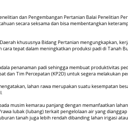
elitian dan Pengembangan Pertanian Balai Penelitian Pert
tahuan secara seksama dan bisa membentangkan keterampi
Daerah khususnya Bidang Pertanian mengungkapkan, kerj
ara tepat dalam meningkatkan produksi padi di Tanah Bu
endala penanaman padi sehingga membuat produktivitas ped
at dan Tim Percepatan (KP2D) untuk segera melakukan pem
u mengatakan, lahan rawa merupakan suatu kesempatan besar
.
ma pada musim kemarau panjang dengan memanfaatkan laha
rawa lubak (lubang) terkait pengelolaan air yang dianggap c
buran tanah juga lebih rendah dibanding lahan irigasi ata