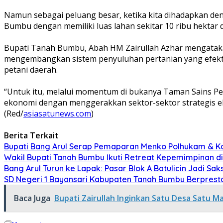
Namun sebagai peluang besar, ketika kita dihadapkan de
Bumbu dengan memiliki luas lahan sekitar 10 ribu hektar 
Bupati Tanah Bumbu, Abah HM Zairullah Azhar mengatakan,
mengembangkan sistem penyuluhan pertanian yang efektif
petani daerah.
“Untuk itu, melalui momentum di bukanya Taman Sains P
ekonomi dengan menggerakkan sektor-sektor strategis e
(Red/
asiasatunews.com
)
Berita Terkait
Bupati Bang Arul Serap Pemaparan Menko Polhukam & K
Wakil Bupati Tanah Bumbu Ikuti Retreat Kepemimpinan d
Bang Arul Turun ke Lapak: Pasar Blok A Batulicin Jadi Sak
SD Negeri 1 Bayansari Kabupaten Tanah Bumbu Berprestas
Baca Juga
Bupati Zairullah Inginkan Satu Desa Satu M