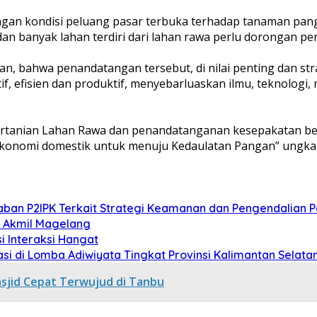
ngan kondisi peluang pasar terbuka terhadap tanaman pang
dan banyak lahan terdiri dari lahan rawa perlu dorongan pe
 bahwa penandatangan tersebut, di nilai penting dan stra
, efisien dan produktif, menyebarluaskan ilmu, teknologi
ertanian Lahan Rawa dan penandatanganan kesepakatan be
konomi domestik untuk menuju Kedaulatan Pangan” ungkap
aban P2IPK Terkait Strategi Keamanan dan Pengendalian
i Akmil Magelang
si Interaksi Hangat
i di Lomba Adiwiyata Tingkat Provinsi Kalimantan Selata
asjid Cepat Terwujud di Tanbu