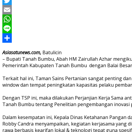
Facebook
Twitter
Email
WhatsApp
Line
Share
Asiasatunews.com,
Batulicin
– Bupati Tanah Bumbu, Abah HM Zairullah Azhar mengik
Pemerintah Kabupaten Tanah Bumbu dengan Balai Besar Li
Terkait hal ini, Taman Sains Pertanian sangat penting d
window dan tempat peningkatan kapasitas pelaku pemban
Dengan TSP ini, maka dilakukan Perjanjian Kerja Sama a
Tanah Bumbu tentang Penelitian pengembangan inovasi pe
Dalam kesempatan ini, Kepala Dinas Ketahanan Pangan d
Robby Candra menyampaikan, kegiatan kerjasama yang dila
rawa berbasis kearifan lokal & teknologi tepat guna spesif