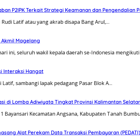
aban P2IPK Terkait Strategi Keamanan dan Pengendalian
udi Latif atau yang akrab disapa Bang Arul,…
i Akmil Magelang
ri ini, seluruh wakil kepala daerah se-Indonesia mengikuti
si Interaksi Hangat
di Latif, sambangi lapak pedagang Pasar Blok A…
i di Lomba Adiwiyata Tingkat Provinsi Kalimantan Selata
eri 1 Bayansari Kecamatan Angsana, Kabupaten Tanah Bumb
sang Alat Perekam Data Transaksi Pembayaran (PEDATI