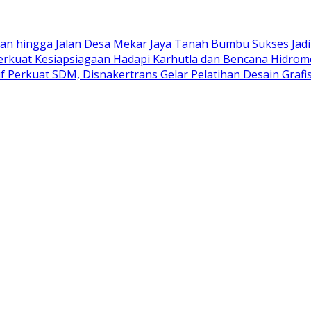
an hingga Jalan Desa Mekar Jaya
Tanah Bumbu Sukses Jadi
erkuat Kesiapsiagaan Hadapi Karhutla dan Bencana Hidrom
tif Perkuat SDM, Disnakertrans Gelar Pelatihan Desain Graf