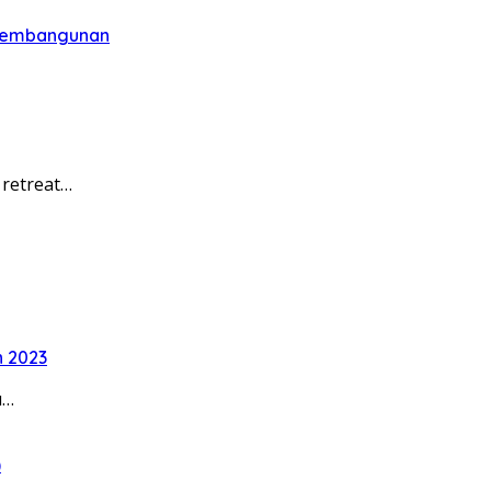
 Pembangunan
 retreat…
n 2023
u…
)