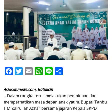
F
T
E
W
Li
S
ac
w
m
h
n
h
e
itt
ai
at
e
ar
Asiasatunews.com, Batulicin
b
er
l
s
e
– Dalam rangka terus melakukan pembinaan dan
o
A
memperhatikan masa depan anak yatim. Bupati Tanbu
HM Zairullah Azhar bersama jajaran Kepala SKPD
o
p