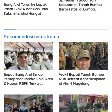
SD Negeri 1 Bayansari
Bang Arul Turun ke Lapak:
Kabupaten Tanah Bumbu
Pasar Blok A Batulicin Jadi
Berprestasi di Lomba
Saksi Interaksi Hangat
Adiwiyata Tingkat Provinsi
Kalimantan Selatan 2023
Rekomendasi untuk kamu
Bupati Bang Arul Serap
Wakil Bupati Tanah Bumbu
Pemaparan Menko Polhukam
Ikuti Retreat Kepemimpinan
& Kaban P2IPK Terkait
di Akmil Magelang
Strategi Keamanan dan
Pengendalian Pembangunan