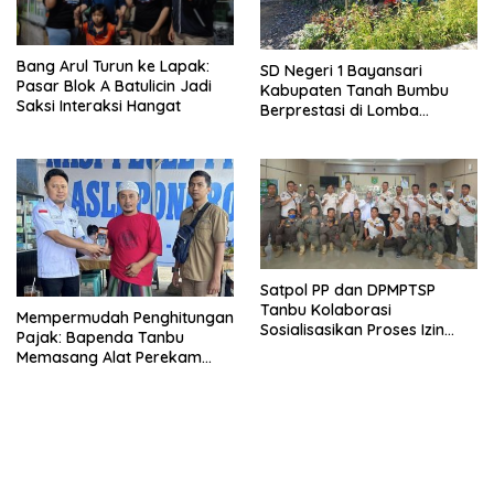
Bang Arul Turun ke Lapak:
SD Negeri 1 Bayansari
Pasar Blok A Batulicin Jadi
Kabupaten Tanah Bumbu
Saksi Interaksi Hangat
Berprestasi di Lomba
Adiwiyata Tingkat Provinsi
Kalimantan Selatan 2023
Satpol PP dan DPMPTSP
Tanbu Kolaborasi
Mempermudah Penghitungan
Sosialisasikan Proses Izin
Pajak: Bapenda Tanbu
Usaha Melalui Sistem OSS
Memasang Alat Perekam
Data Transaksi Pembayaran
(PEDATI)