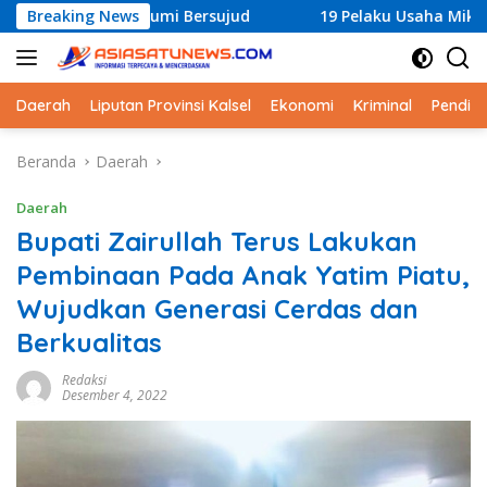
Langsung
i Bumi Bersujud
Breaking News
19 Pelaku Usaha Mikro Terima Sertifika
ke
konten
Daerah
Liputan Provinsi Kalsel
Ekonomi
Kriminal
Pendid
Beranda
Daerah
Daerah
Bupati Zairullah Terus Lakukan
Pembinaan Pada Anak Yatim Piatu,
Wujudkan Generasi Cerdas dan
Berkualitas
Redaksi
Desember 4, 2022