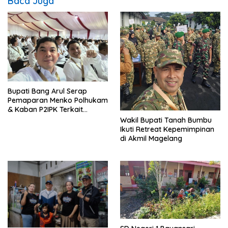
Baca Juga
Bupati Bang Arul Serap
Pemaparan Menko Polhukam
& Kaban P2IPK Terkait
Strategi Keamanan dan
Wakil Bupati Tanah Bumbu
Pengendalian Pembangunan
Ikuti Retreat Kepemimpinan
di Akmil Magelang