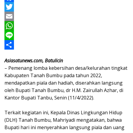
F
a
T
c
w
E
e
i
m
W
b
t
a
h
L
o
t
i
a
i
S
Asiasatunews.com, Batulicin
o
e
l
t
n
h
– Pemenang lomba kebersihan desa/kelurahan tingkat
k
r
s
e
a
Kabupaten Tanah Bumbu pada tahun 2022,
A
r
mendapatkan piala dan hadiah, diserahkan langsung
oleh Bupati Tanah Bumbu, dr H.M. Zairullah Azhar, di
p
e
Kantor Bupati Tanbu, Senin (11/4/2022).
p
Terkait kegiatan ini, Kepala Dinas Lingkungan Hidup
(DLH) Tanah Bumbu, Mahriyadi mengatakan, bahwa
Bupati hari ini menyerahkan langsung piala dan uang