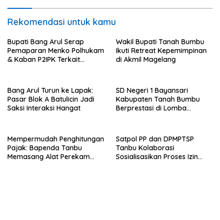
Rekomendasi untuk kamu
Bupati Bang Arul Serap
Wakil Bupati Tanah Bumbu
Pemaparan Menko Polhukam
Ikuti Retreat Kepemimpinan
& Kaban P2IPK Terkait
di Akmil Magelang
Strategi Keamanan dan
Pengendalian Pembangunan
Bang Arul Turun ke Lapak:
SD Negeri 1 Bayansari
Pasar Blok A Batulicin Jadi
Kabupaten Tanah Bumbu
Saksi Interaksi Hangat
Berprestasi di Lomba
Adiwiyata Tingkat Provinsi
Kalimantan Selatan 2023
Mempermudah Penghitungan
Satpol PP dan DPMPTSP
Pajak: Bapenda Tanbu
Tanbu Kolaborasi
Memasang Alat Perekam
Sosialisasikan Proses Izin
Data Transaksi Pembayaran
Usaha Melalui Sistem OSS
(PEDATI)