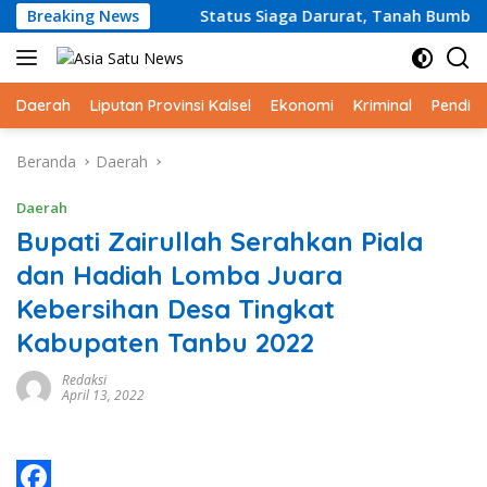
Langsung
tan Selatan
Breaking News
Status Siaga Darurat, Tanah Bumbu Perku
ke
konten
Daerah
Liputan Provinsi Kalsel
Ekonomi
Kriminal
Pendid
Beranda
Daerah
Daerah
Bupati Zairullah Serahkan Piala
dan Hadiah Lomba Juara
Kebersihan Desa Tingkat
Kabupaten Tanbu 2022
Redaksi
April 13, 2022