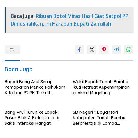
Baca Juga
Ribuan Botol Miras Hasil Giat Satpol PP
Dimusnahkan, Ini Harapan Bupati Zairullah
Baca Juga
Bupati Bang Arul Serap
Wakil Bupati Tanah Bumbu
Pemaparan Menko Polhukam
Ikuti Retreat Kepemimpinan
& Kaban P2IPK Terkait
di Akmil Magelang
Strategi Keamanan dan
Pengendalian Pembangunan
Bang Arul Turun ke Lapak:
SD Negeri 1 Bayansari
Pasar Blok A Batulicin Jadi
Kabupaten Tanah Bumbu
Saksi Interaksi Hangat
Berprestasi di Lomba
Adiwiyata Tingkat Provinsi
Kalimantan Selatan 2023