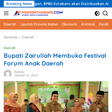
Langsung
ringan, BPBD Kotabaru akan Distribusikan Air Bersih Gratis ke
Breaking News
ke
konten
Daerah
Liputan Provinsi Kalsel
Ekonomi
Kriminal
Pendid
Beranda
Daerah
Daerah
Bupati Zairullah Membuka Festival
Forum Anak Daerah
Redaksi
Oktober 31, 2022