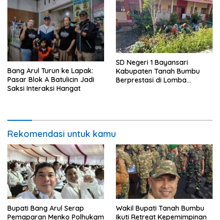
SD Negeri 1 Bayansari
Bang Arul Turun ke Lapak:
Kabupaten Tanah Bumbu
Pasar Blok A Batulicin Jadi
Berprestasi di Lomba
Saksi Interaksi Hangat
Adiwiyata Tingkat Provinsi
Kalimantan Selatan 2023
Rekomendasi untuk kamu
Bupati Bang Arul Serap
Wakil Bupati Tanah Bumbu
Pemaparan Menko Polhukam
Ikuti Retreat Kepemimpinan