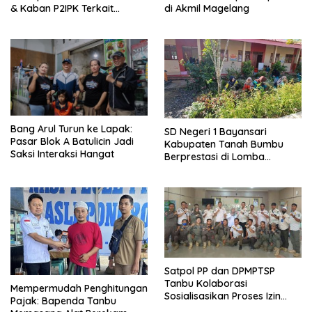
& Kaban P2IPK Terkait
di Akmil Magelang
Strategi Keamanan dan
Pengendalian Pembangunan
Bang Arul Turun ke Lapak:
SD Negeri 1 Bayansari
Pasar Blok A Batulicin Jadi
Kabupaten Tanah Bumbu
Saksi Interaksi Hangat
Berprestasi di Lomba
Adiwiyata Tingkat Provinsi
Kalimantan Selatan 2023
Satpol PP dan DPMPTSP
Tanbu Kolaborasi
Mempermudah Penghitungan
Sosialisasikan Proses Izin
Pajak: Bapenda Tanbu
Usaha Melalui Sistem OSS