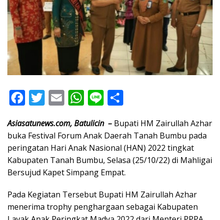
F
T
E
W
Li
S
ac
w
m
h
n
h
Asiasatunews.com, Batulicin –
Bupati HM Zairullah Azhar
e
itt
ai
at
e
ar
buka Festival Forum Anak Daerah Tanah Bumbu pada
b
er
l
s
e
peringatan Hari Anak Nasional (HAN) 2022 tingkat
o
A
Kabupaten Tanah Bumbu, Selasa (25/10/22) di Mahligai
o
p
Bersujud Kapet Simpang Empat.
k
p
Pada Kegiatan Tersebut Bupati HM Zairullah Azhar
menerima trophy penghargaan sebagai Kabupaten
Layak Anak Peringkat Madya 2022 dari Menteri PPPA