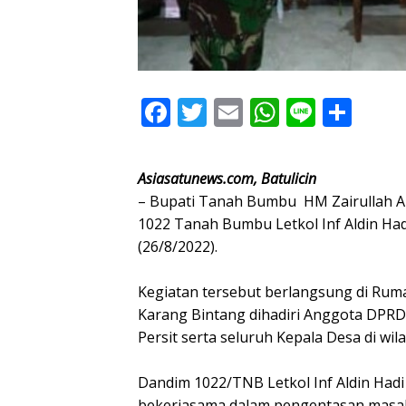
F
T
E
W
Li
S
ac
w
m
h
n
h
e
itt
ai
at
e
ar
Asiasatunews.com, Batulicin
b
er
l
s
e
– Bupati Tanah Bumbu HM Zairullah 
o
A
1022 Tanah Bumbu Letkol Inf Aldin Had
(26/8/2022).
o
p
k
p
Kegiatan tersebut berlangsung di Ruma
Karang Bintang dihadiri Anggota DPRD,
Persit serta seluruh Kepala Desa di wi
Dandim 1022/TNB Letkol Inf Aldin Hadi
bekerjasama dalam pengentasan masala