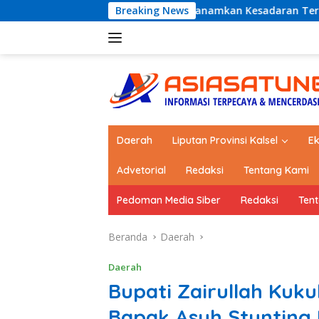
Langsung
 Dishub Kotabaru Tanamkan Kesadaran Tertib Lalu Lintas Sejak
Breaking News
ke
konten
Daerah
Liputan Provinsi Kalsel
E
Advetorial
Redaksi
Tentang Kami
Pedoman Media Siber
Redaksi
Ten
Beranda
Daerah
Daerah
Bupati Zairullah Kuk
Bapak Asuh Stunting