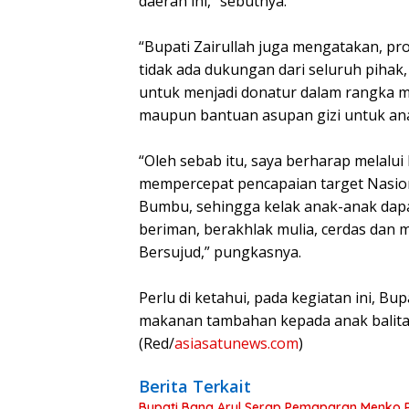
daerah ini,” sebutnya.
“Bupati Zairullah juga mengatakan, pro
tidak ada dukungan dari seluruh piha
untuk menjadi donatur dalam rangka 
maupun bantuan asupan gizi untuk anak
“Oleh sebab itu, saya berharap melalui
mempercepat pencapaian target Nasio
Bumbu, sehingga kelak anak-anak dap
beriman, berakhlak mulia, cerdas dan 
Bersujud,” pungkasnya.
Perlu di ketahui, pada kegiatan ini, 
makanan tambahan kepada anak balita 
(Red/
asiasatunews.com
)
Berita Terkait
Bupati Bang Arul Serap Pemaparan Menko P