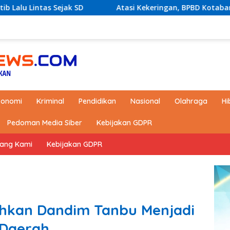
 SD
Atasi Kekeringan, BPBD Kotabaru akan Distribusika
konomi
Kriminal
Pendidikan
Nasional
Olahraga
Hi
Pedoman Media Siber
Kebijakan GDPR
tang Kami
Kebijakan GDPR
uhkan Dandim Tanbu Menjadi
 Daerah