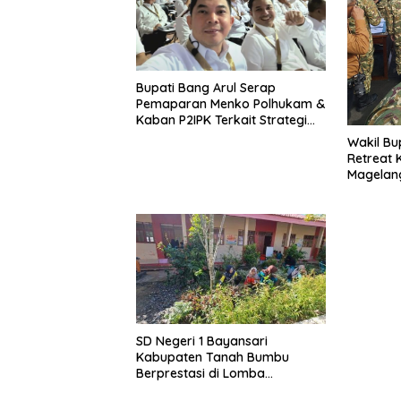
Bupati Bang Arul Serap
Pemaparan Menko Polhukam &
Kaban P2IPK Terkait Strategi
Keamanan dan Pengendalian
Wakil Bu
Pembangunan
Retreat 
Magelan
SD Negeri 1 Bayansari
Kabupaten Tanah Bumbu
Berprestasi di Lomba
Adiwiyata Tingkat Provinsi