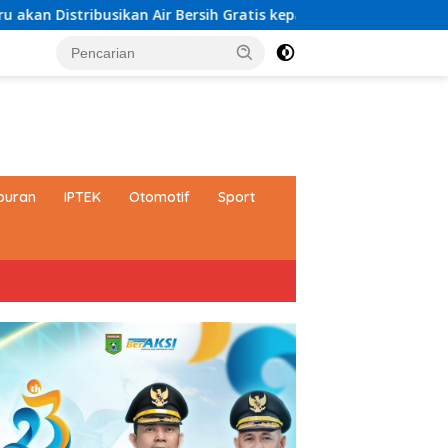
n Air Bersih Gratis kepada Masyarakat
Paduan Suara TP
buran
IPTEK
Otomotif
Sport