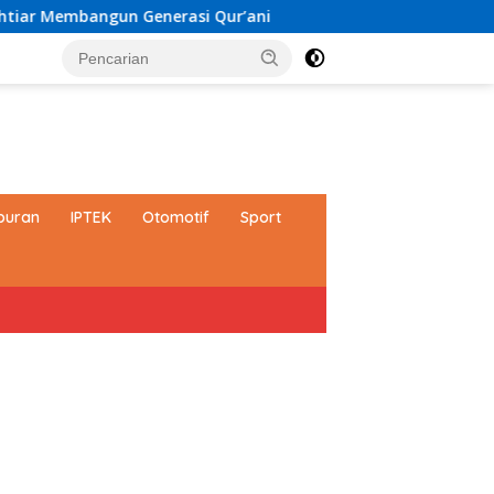
asi Qur’ani
Bupati Andi Rudi Latif Perkuat SDM, Disna
buran
IPTEK
Otomotif
Sport