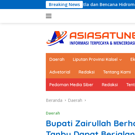
Langsung
an Hadapi Karhutla dan Bencana Hidrometeorologi
Breaking News
MTQ
ke
konten
Daerah
Liputan Provinsi Kalsel
E
Advetorial
Redaksi
Tentang Kami
Pedoman Media Siber
Redaksi
Ten
Beranda
Daerah
Daerah
Bupati Zairullah Ber
Tanbu Dapat Berjalan