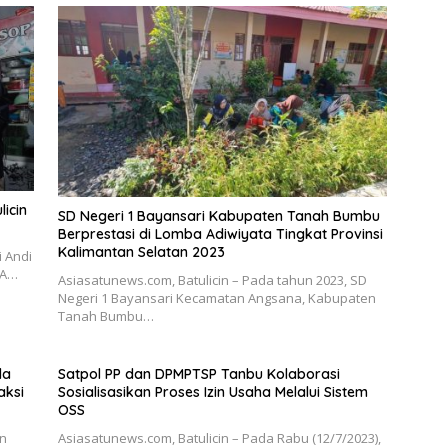
licin
SD Negeri 1 Bayansari Kabupaten Tanah Bumbu
Berprestasi di Lomba Adiwiyata Tingkat Provinsi
Kalimantan Selatan 2023
i Andi
 A…
Asiasatunews.com, Batulicin – Pada tahun 2023, SD
Negeri 1 Bayansari Kecamatan Angsana, Kabupaten
Tanah Bumbu…
da
Satpol PP dan DPMPTSP Tanbu Kolaborasi
aksi
Sosialisasikan Proses Izin Usaha Melalui Sistem
OSS
an
Asiasatunews.com, Batulicin – Pada Rabu (12/7/2023),