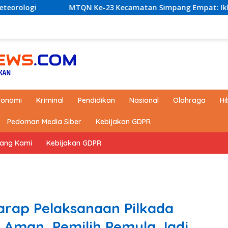
N Ke-23 Kecamatan Simpang Empat: Ikhtiar Membangun Gener
konomi
Kriminal
Pendidikan
Nasional
Olahraga
Hi
Pedoman Media Siber
Kebijakan GDPR
tang Kami
Kebijakan GDPR
harap Pelaksanaan Pilkada
 Aman, Pemilih Pemula Jadi