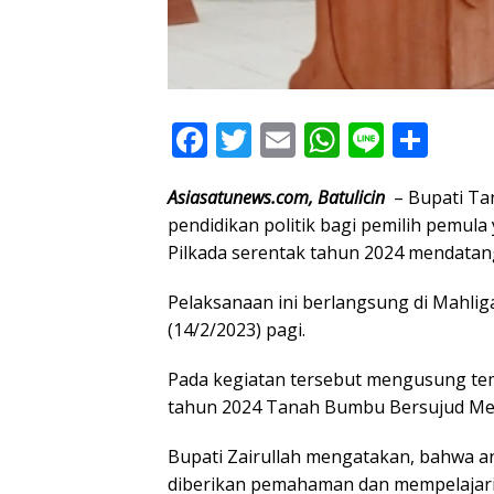
F
T
E
W
Li
S
ac
w
m
h
n
h
Asiasatunews.com, Batulicin
– Bupati Ta
e
itt
ai
at
e
ar
pendidikan politik bagi pemilih pemul
b
er
l
s
e
Pilkada serentak tahun 2024 mendatan
o
A
Pelaksanaan ini berlangsung di Mahlig
o
p
(14/2/2023) pagi.
k
p
Pada kegiatan tersebut mengusung te
tahun 2024 Tanah Bumbu Bersujud Me
Bupati Zairullah mengatakan, bahwa an
diberikan pemahaman dan mempelajari 