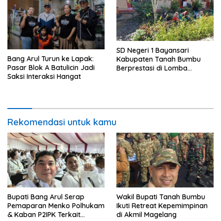
SD Negeri 1 Bayansari
Bang Arul Turun ke Lapak:
Kabupaten Tanah Bumbu
Pasar Blok A Batulicin Jadi
Berprestasi di Lomba
Saksi Interaksi Hangat
Adiwiyata Tingkat Provinsi
Kalimantan Selatan 2023
Rekomendasi untuk kamu
Bupati Bang Arul Serap
Wakil Bupati Tanah Bumbu
Pemaparan Menko Polhukam
Ikuti Retreat Kepemimpinan
& Kaban P2IPK Terkait
di Akmil Magelang