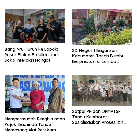
Strategi Keamanan dan
Pengendalian Pembangunan
Bang Arul Turun ke Lapak:
SD Negeri 1 Bayansari
Pasar Blok A Batulicin Jadi
Kabupaten Tanah Bumbu
Saksi Interaksi Hangat
Berprestasi di Lomba
Adiwiyata Tingkat Provinsi
Kalimantan Selatan 2023
Satpol PP dan DPMPTSP
Tanbu Kolaborasi
Mempermudah Penghitungan
Sosialisasikan Proses Izin
Pajak: Bapenda Tanbu
Usaha Melalui Sistem OSS
Memasang Alat Perekam
Data Transaksi Pembayaran