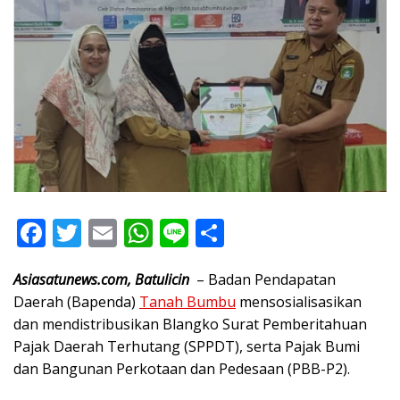
F
T
E
W
Li
S
ac
w
m
h
n
h
Asiasatunews.com, Batulicin
– Badan Pendapatan
e
itt
ai
at
e
ar
Daerah (Bapenda)
Tanah Bumbu
mensosialisasikan
b
er
l
s
e
dan mendistribusikan Blangko Surat Pemberitahuan
o
A
Pajak Daerah Terhutang (SPPDT), serta Pajak Bumi
o
p
dan Bangunan Perkotaan dan Pedesaan (PBB-P2).