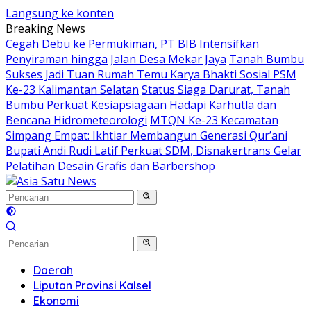
Langsung ke konten
Breaking News
Cegah Debu ke Permukiman, PT BIB Intensifkan
Penyiraman hingga Jalan Desa Mekar Jaya
Tanah Bumbu
Sukses Jadi Tuan Rumah Temu Karya Bhakti Sosial PSM
Ke-23 Kalimantan Selatan
Status Siaga Darurat, Tanah
Bumbu Perkuat Kesiapsiagaan Hadapi Karhutla dan
Bencana Hidrometeorologi
MTQN Ke-23 Kecamatan
Simpang Empat: Ikhtiar Membangun Generasi Qur’ani
Bupati Andi Rudi Latif Perkuat SDM, Disnakertrans Gelar
Pelatihan Desain Grafis dan Barbershop
Daerah
Liputan Provinsi Kalsel
Ekonomi