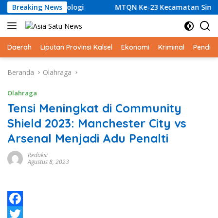
Langsung
 Hidrometeorologi
Breaking News
MTQN Ke-23 Kecamatan Simpang Em
ke
konten
Daerah
Liputan Provinsi Kalsel
Ekonomi
Kriminal
Pendid
Beranda
Olahraga
Olahraga
Tensi Meningkat di Community
Shield 2023: Manchester City vs
Arsenal Menjadi Adu Penalti
Redaksi
Agustus 8, 2023
F