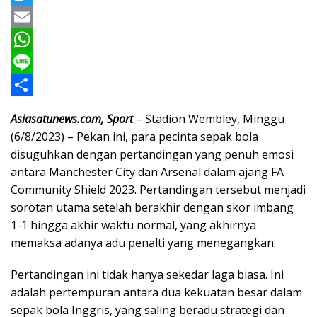
a
T
c
w
E
e
i
m
W
b
t
a
h
L
o
t
i
a
i
S
Asiasatunews.com, Sport
– Stadion Wembley, Minggu
o
e
l
t
n
h
(6/8/2023) – Pekan ini, para pecinta sepak bola
k
r
s
e
a
disuguhkan dengan pertandingan yang penuh emosi
antara Manchester City dan Arsenal dalam ajang FA
A
r
Community Shield 2023. Pertandingan tersebut menjadi
p
e
sorotan utama setelah berakhir dengan skor imbang
p
1-1 hingga akhir waktu normal, yang akhirnya
memaksa adanya adu penalti yang menegangkan.
Pertandingan ini tidak hanya sekedar laga biasa. Ini
adalah pertempuran antara dua kekuatan besar dalam
sepak bola Inggris, yang saling beradu strategi dan