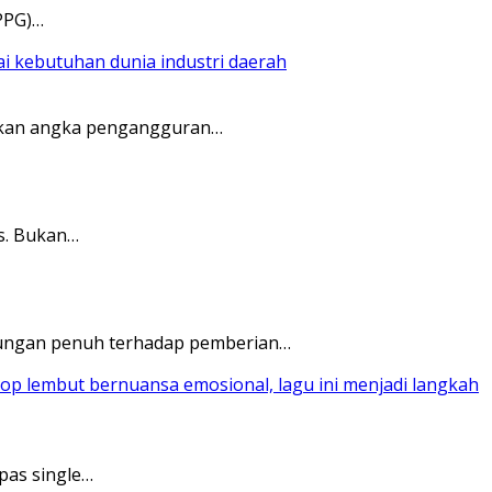
PPG)…
nekan angka pengangguran…
s. Bukan…
ukungan penuh terhadap pemberian…
pas single…