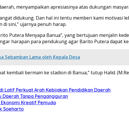
i daerah, menyampaikan apresiasinya atas dukungan masyar
ngat didukung. Dan hal ini tentu memberi kami motivasi lebi
di sini,” ujarnya penuh harap.
ito Putera Menyapa Banua”, yang bertujuan menjalin kedek
engar harapan para pendukung agar Barito Putera dapat ke
sa Sebamban Lama oleh Kepala Desa
t kembali bermain ke stadion di Banua,” tutup Halid. (M.Re
i Latif Perkuat Arah Kebijakan Pendidikan Daerah
ju Daerah Tanpa Pengangguran
an Ekonomi Kreatif Pemuda
k Soeharto