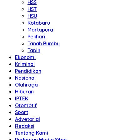
HSS
HST
HSU
Kotabaru
Martapura
Pelihari
Tanah Bumbu
Tapin
Ekonomi
Kriminal
Pendidikan
Nasional
Olahraga
Hiburan
IPTEK
Otomotif
Sport
Advetorial
Redaksi
Tentang Kami
Pedoman Media Siber