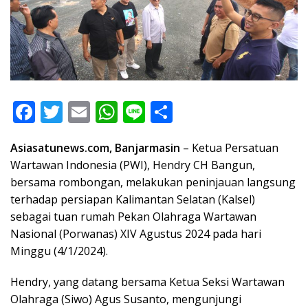
F
T
E
W
Li
S
ac
w
m
h
n
h
Asiasatunews.com, Banjarmasin
– Ketua Persatuan
e
itt
ai
at
e
ar
Wartawan Indonesia (PWI), Hendry CH Bangun,
b
er
l
s
e
bersama rombongan, melakukan peninjauan langsung
o
A
terhadap persiapan Kalimantan Selatan (Kalsel)
o
p
sebagai tuan rumah Pekan Olahraga Wartawan
Nasional (Porwanas) XIV Agustus 2024 pada hari
k
p
Minggu (4/1/2024).
Hendry, yang datang bersama Ketua Seksi Wartawan
Olahraga (Siwo) Agus Susanto, mengunjungi