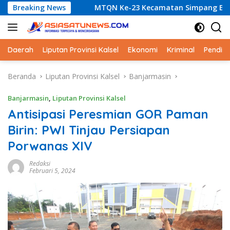
Langsung
Breaking News
MTQN Ke-23 Kecamatan Simpang Empat: Ikhtiar Membang
ke
konten
Daerah
Liputan Provinsi Kalsel
Ekonomi
Kriminal
Pendid
Beranda
Liputan Provinsi Kalsel
Banjarmasin
Banjarmasin
,
Liputan Provinsi Kalsel
Antisipasi Peresmian GOR Paman
Birin: PWI Tinjau Persiapan
Porwanas XIV
Redaksi
Februari 5, 2024