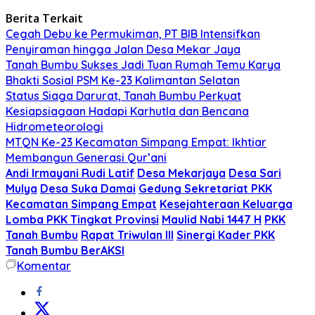
Berita Terkait
Cegah Debu ke Permukiman, PT BIB Intensifkan
Penyiraman hingga Jalan Desa Mekar Jaya
Tanah Bumbu Sukses Jadi Tuan Rumah Temu Karya
Bhakti Sosial PSM Ke-23 Kalimantan Selatan
Status Siaga Darurat, Tanah Bumbu Perkuat
Kesiapsiagaan Hadapi Karhutla dan Bencana
Hidrometeorologi
MTQN Ke-23 Kecamatan Simpang Empat: Ikhtiar
Membangun Generasi Qur’ani
Andi Irmayani Rudi Latif
Desa Mekarjaya
Desa Sari
Mulya
Desa Suka Damai
Gedung Sekretariat PKK
Kecamatan Simpang Empat
Kesejahteraan Keluarga
Lomba PKK Tingkat Provinsi
Maulid Nabi 1447 H
PKK
Tanah Bumbu
Rapat Triwulan III
Sinergi Kader PKK
Tanah Bumbu BerAKSI
Komentar