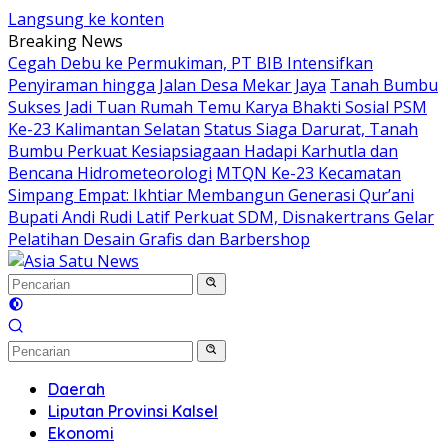
Langsung ke konten
Breaking News
Cegah Debu ke Permukiman, PT BIB Intensifkan
Penyiraman hingga Jalan Desa Mekar Jaya
Tanah Bumbu
Sukses Jadi Tuan Rumah Temu Karya Bhakti Sosial PSM
Ke-23 Kalimantan Selatan
Status Siaga Darurat, Tanah
Bumbu Perkuat Kesiapsiagaan Hadapi Karhutla dan
Bencana Hidrometeorologi
MTQN Ke-23 Kecamatan
Simpang Empat: Ikhtiar Membangun Generasi Qur’ani
Bupati Andi Rudi Latif Perkuat SDM, Disnakertrans Gelar
Pelatihan Desain Grafis dan Barbershop
Daerah
Liputan Provinsi Kalsel
Ekonomi