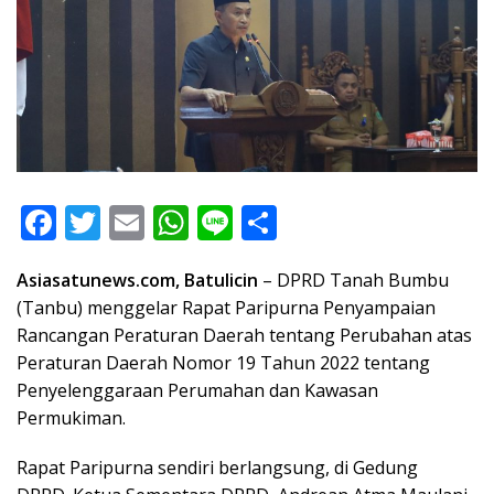
F
T
E
W
Li
S
ac
w
m
h
n
h
Asiasatunews.com, Batulicin
– DPRD Tanah Bumbu
e
itt
ai
at
e
ar
(Tanbu) menggelar
Rapat Paripurna
Penyampaian
b
er
l
s
e
Rancangan Peraturan Daerah tentang Perubahan atas
o
A
Peraturan Daerah Nomor 19 Tahun 2022 tentang
o
p
Penyelenggaraan Perumahan dan Kawasan
Permukiman.
k
p
Rapat Paripurna sendiri berlangsung, di
Gedung