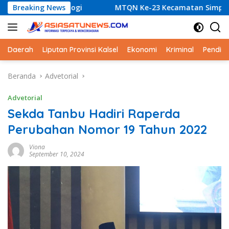
Langsung
logi
Breaking News
MTQN Ke-23 Kecamatan Simpang Empat: Ikhtiar 
ke
konten
Daerah
Liputan Provinsi Kalsel
Ekonomi
Kriminal
Pendid
Beranda
Advetorial
Advetorial
Sekda Tanbu Hadiri Raperda
Perubahan Nomor 19 Tahun 2022
Viona
September 10, 2024