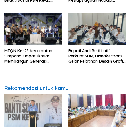
Bhakti Sosial PSM Ke-23
Kesiapsiagaan Hadapi
Kalimantan Selatan
Karhutla dan Bencana
Hidrometeorologi
MTQN Ke-23 Kecamatan
Bupati Andi Rudi Latif
Simpang Empat: Ikhtiar
Perkuat SDM, Disnakertrans
Membangun Generasi
Gelar Pelatihan Desain Grafis
Qur’ani
dan Barbershop
Rekomendasi untuk kamu