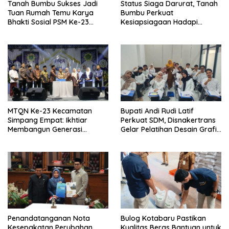
Tanah Bumbu Sukses Jadi
Status Siaga Darurat, Tanah
Tuan Rumah Temu Karya
Bumbu Perkuat
Bhakti Sosial PSM Ke-23
Kesiapsiagaan Hadapi
Kalimantan Selatan
Karhutla dan Bencana
Hidrometeorologi
MTQN Ke-23 Kecamatan
Bupati Andi Rudi Latif
Simpang Empat: Ikhtiar
Perkuat SDM, Disnakertrans
Membangun Generasi
Gelar Pelatihan Desain Grafis
Qur’ani
dan Barbershop
Penandatanganan Nota
Bulog Kotabaru Pastikan
Kesepakatan Perubahan
Kualitas Beras Bantuan untuk