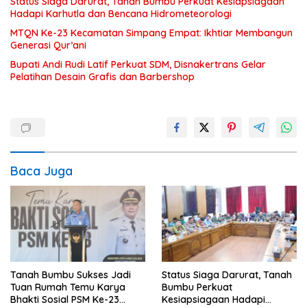
Status Siaga Darurat, Tanah Bumbu Perkuat Kesiapsiagaan
Hadapi Karhutla dan Bencana Hidrometeorologi
MTQN Ke-23 Kecamatan Simpang Empat: Ikhtiar Membangun
Generasi Qur’ani
Bupati Andi Rudi Latif Perkuat SDM, Disnakertrans Gelar
Pelatihan Desain Grafis dan Barbershop
Baca Juga
Tanah Bumbu Sukses Jadi
Status Siaga Darurat, Tanah
Tuan Rumah Temu Karya
Bumbu Perkuat
Bhakti Sosial PSM Ke-23
Kesiapsiagaan Hadapi