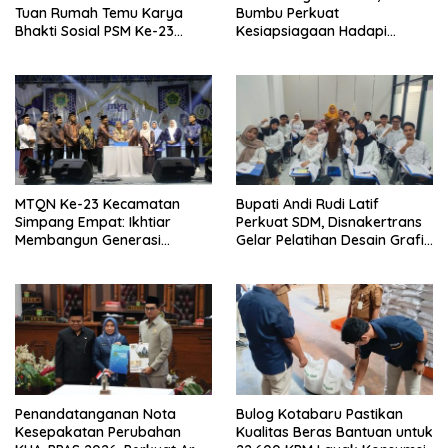
Tuan Rumah Temu Karya
Bumbu Perkuat
Bhakti Sosial PSM Ke-23
Kesiapsiagaan Hadapi
Kalimantan Selatan
Karhutla dan Bencana
Hidrometeorologi
MTQN Ke-23 Kecamatan
Bupati Andi Rudi Latif
Simpang Empat: Ikhtiar
Perkuat SDM, Disnakertrans
Membangun Generasi
Gelar Pelatihan Desain Grafis
Qur’ani
dan Barbershop
Penandatanganan Nota
Bulog Kotabaru Pastikan
Kesepakatan Perubahan
Kualitas Beras Bantuan untuk