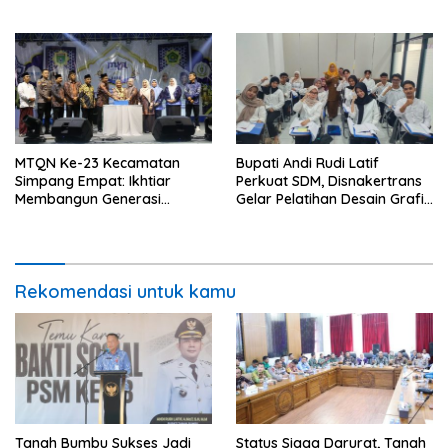
Kalimantan Selatan
Karhutla dan Bencana
Hidrometeorologi
MTQN Ke-23 Kecamatan
Bupati Andi Rudi Latif
Simpang Empat: Ikhtiar
Perkuat SDM, Disnakertrans
Membangun Generasi
Gelar Pelatihan Desain Grafis
Qur’ani
dan Barbershop
Rekomendasi untuk kamu
Tanah Bumbu Sukses Jadi
Status Siaga Darurat, Tanah