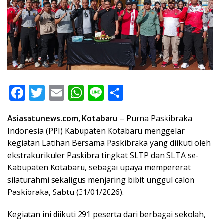
F
T
E
W
Li
S
ac
w
m
h
n
h
Asiasatunews.com, Kotabaru
– Purna Paskibraka
e
itt
ai
at
e
ar
Indonesia (PPI) Kabupaten Kotabaru menggelar
b
er
l
s
e
kegiatan Latihan Bersama Paskibraka yang diikuti oleh
o
A
ekstrakurikuler Paskibra tingkat SLTP dan SLTA se-
o
p
Kabupaten Kotabaru, sebagai upaya mempererat
silaturahmi sekaligus menjaring bibit unggul calon
k
p
Paskibraka, Sabtu (31/01/2026).
Kegiatan ini diikuti 291 peserta dari berbagai sekolah,