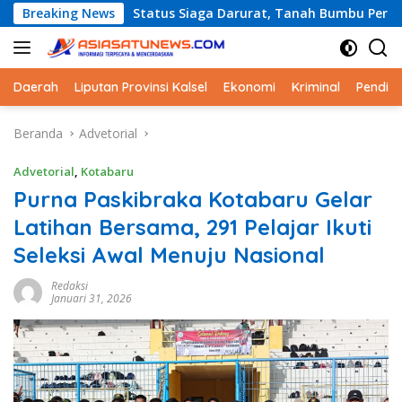
Langsung
Breaking News
Status Siaga Darurat, Tanah Bumbu Perkuat Kesiapsiagaa
ke
konten
Daerah
Liputan Provinsi Kalsel
Ekonomi
Kriminal
Pendid
Beranda
Advetorial
Advetorial
,
Kotabaru
Purna Paskibraka Kotabaru Gelar
Latihan Bersama, 291 Pelajar Ikuti
Seleksi Awal Menuju Nasional
Redaksi
Januari 31, 2026