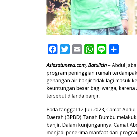
F
T
E
W
Li
S
ac
w
m
h
n
h
Asiasatunews.com, Batulicin
– Abdul Jaba
e
itt
ai
at
e
ar
program peninggian rumah terdampak ba
b
er
l
s
e
genangan air banjir tidak lagi masuk 
o
A
keuntungan besar bagi warga, karena 
o
p
tersebut dilanda banjir.
k
p
Pada tanggal 12 Juli 2023, Camat Abd
Daerah (BPBD) Tanah Bumbu melakuka
banjir. Dalam kunjungannya, Camat Ab
menjadi penerima manfaat dari progr