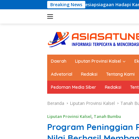
Langsung
u Perkuat Kesiapsiagaan Hadapi Karhutla dan Bencana Hidrome
Breaking News
ke
konten
Daerah
Liputan Provinsi Kalsel
E
Advetorial
Redaksi
Tentang Kami
Pedoman Media Siber
Redaksi
Ten
Beranda
Liputan Provinsi Kalsel
Tanah B
Liputan Provinsi Kalsel
,
Tanah Bumbu
Program Peninggian 
Nilai Berhasil Memba