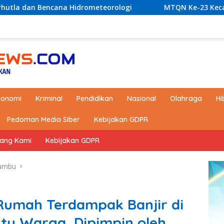
teorologi
MTQN Ke-23 Kecamatan Simpang Empat: Ikh
konomi
Kriminal
Pendidikan
Nasional
Olahraga
Hi
Pedoman Media Siber
Kebijakan GDPR
tang Kami
Kebijakan GDPR
umbu
Rumah Terdampak Banjir di
ntu Warga, Dipimpin oleh