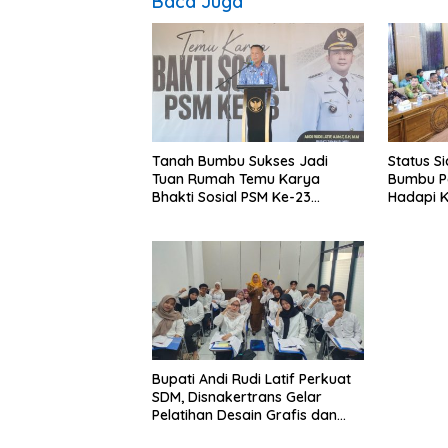
Baca Juga
Tanah Bumbu Sukses Jadi
Status S
Tuan Rumah Temu Karya
Bumbu P
Bhakti Sosial PSM Ke-23
Hadapi K
Kalimantan Selatan
Hidromet
Bupati Andi Rudi Latif Perkuat
SDM, Disnakertrans Gelar
Pelatihan Desain Grafis dan
Barbershop