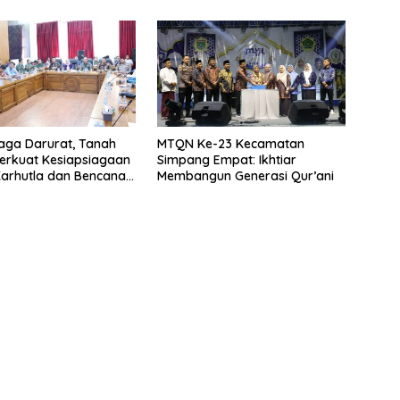
iaga Darurat, Tanah
MTQN Ke-23 Kecamatan
erkuat Kesiapsiagaan
Simpang Empat: Ikhtiar
arhutla dan Bencana
Membangun Generasi Qur’ani
eorologi