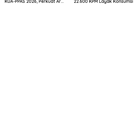
KUA-PPAS 2026, Perkuat Arah
22.600 KPM Layak Konsumsi
Pembangunan Tanah Bumbu