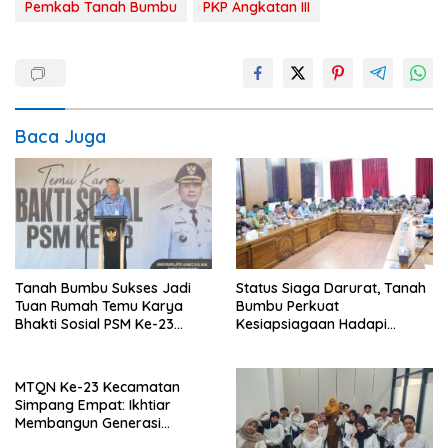
Pemkab Tanah Bumbu
PKP Angkatan III
Baca Juga
Tanah Bumbu Sukses Jadi
Status Siaga Darurat, Tanah
Tuan Rumah Temu Karya
Bumbu Perkuat
Bhakti Sosial PSM Ke-23
Kesiapsiagaan Hadapi
Kalimantan Selatan
Karhutla dan Bencana
Hidrometeorologi
MTQN Ke-23 Kecamatan
Simpang Empat: Ikhtiar
Membangun Generasi
Qur’ani