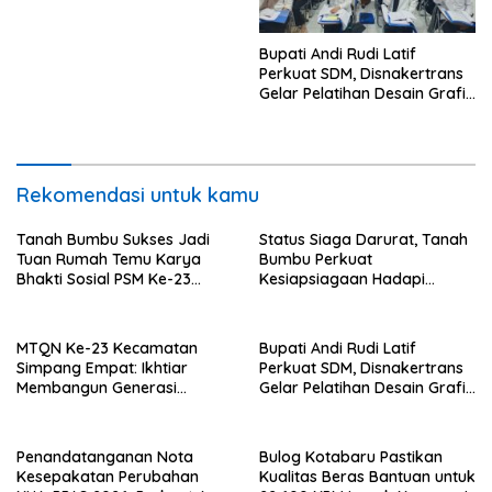
Bupati Andi Rudi Latif
Perkuat SDM, Disnakertrans
Gelar Pelatihan Desain Grafis
dan Barbershop
Rekomendasi untuk kamu
Tanah Bumbu Sukses Jadi
Status Siaga Darurat, Tanah
Tuan Rumah Temu Karya
Bumbu Perkuat
Bhakti Sosial PSM Ke-23
Kesiapsiagaan Hadapi
Kalimantan Selatan
Karhutla dan Bencana
Hidrometeorologi
MTQN Ke-23 Kecamatan
Bupati Andi Rudi Latif
Simpang Empat: Ikhtiar
Perkuat SDM, Disnakertrans
Membangun Generasi
Gelar Pelatihan Desain Grafis
Qur’ani
dan Barbershop
Penandatanganan Nota
Bulog Kotabaru Pastikan
Kesepakatan Perubahan
Kualitas Beras Bantuan untuk