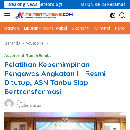
Langsung
encana Hidrometeorologi
Breaking News
MTQN Ke-23 Kecamatan Simpa
ke
konten
Daerah
Liputan Provinsi Kalsel
Ekonomi
Kriminal
Pendid
Beranda
Advetorial
Advetorial
,
Tanah Bumbu
Pelatihan Kepemimpinan
Pengawas Angkatan III Resmi
Ditutup, ASN Tanbu Siap
Bertransformasi
Viona
Agustus 8, 2025